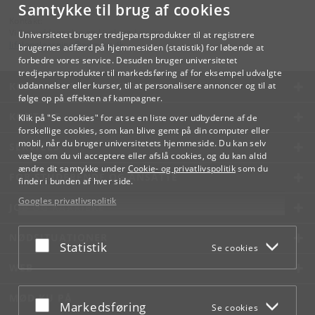
Samtykke til brug af cookies
Kontakt:
Videreuddannelse og Livslang Læring
Universitetet bruger tredjepartsprodukter til at registrere
lifelonglearning
@
adm
.
ku
.
dk
brugernes adfærd på hjemmesiden (statistik) for løbende at
forbedre vores service. Desuden bruger universitetet
tredjepartsprodukter til markedsføring af for eksempel udvalgte
KØBENHAVNS UNIVERSITET
uddannelser eller kurser, til at personalisere annoncer og til at
følge op på effekten af kampagner.
KONTAKT
Klik på "Se cookies" for at se en liste over udbyderne af de
forskellige cookies, som kan blive gemt på din computer eller
mobil, når du bruger universitetets hjemmeside. Du kan selv
SERVICES
vælge om du vil acceptere eller afslå cookies, og du kan altid
ændre dit samtykke under
Cookie- og privatlivspolitik
som du
FOR STUDERENDE OG ANSATTE
finder i bunden af hver side.
Googles privatlivspolitik
JOB OG KARRIERE
NØDSITUATIONER
Acceptér eller afslå
Statistik
Se cookies
WEB
MØD KU PÅ
Acceptér eller afslå
Markedsføring
Se cookies