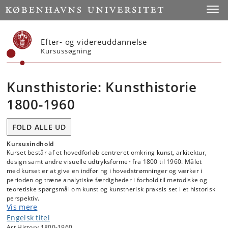
Start
Toggl
Efter- og videreuddannelse
Kursussøgning
Kunsthistorie: Kunsthistorie
1800-1960
FOLD ALLE UD
Kursusindhold
Kurset består af et hovedforløb centreret omkring kunst, arkitektur,
design samt andre visuelle udtryksformer fra 1800 til 1960. Målet
med kurset er at give en indføring i hovedstrømninger og værker i
perioden og træne analytiske færdigheder i forhold til metodiske og
teoretiske spørgsmål om kunst og kunstnerisk praksis set i et historisk
perspektiv.
Vis mere
I hovedforløbet bliver fokus lagt på den europæiske kunsthistorie og
modernitetshistorie fra romantikken til den tidlige avantgarde og
Engelsk titel
efterkrigstidens overgang til samtidskunstens epoke. Der vil indgå
Art History 1800-1960