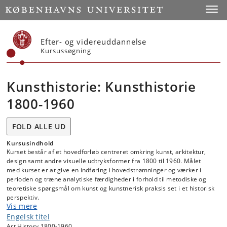
Start
Toggl
Efter- og videreuddannelse
Kursussøgning
Kunsthistorie: Kunsthistorie
1800-1960
FOLD ALLE UD
Kursusindhold
Kurset består af et hovedforløb centreret omkring kunst, arkitektur,
design samt andre visuelle udtryksformer fra 1800 til 1960. Målet
med kurset er at give en indføring i hovedstrømninger og værker i
perioden og træne analytiske færdigheder i forhold til metodiske og
teoretiske spørgsmål om kunst og kunstnerisk praksis set i et historisk
perspektiv.
Vis mere
I hovedforløbet bliver fokus lagt på den europæiske kunsthistorie og
modernitetshistorie fra romantikken til den tidlige avantgarde og
Engelsk titel
efterkrigstidens overgang til samtidskunstens epoke. Der vil indgå
Art History 1800-1960