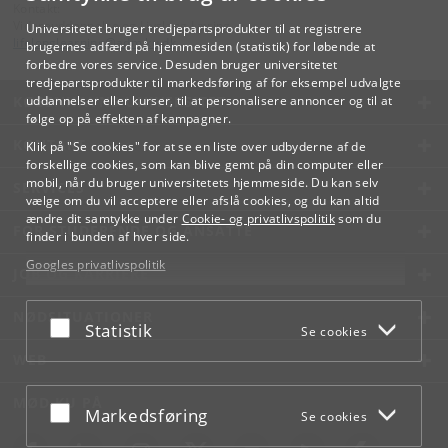
Kontakt:
Videreuddannelse og Livslang Læring
Universitetet bruger tredjepartsprodukter til at registrere
lifelonglearning
@
adm
.
ku
.
dk
brugernes adfærd på hjemmesiden (statistik) for løbende at
forbedre vores service. Desuden bruger universitetet
tredjepartsprodukter til markedsføring af for eksempel udvalgte
KØBENHAVNS UNIVERSITET
uddannelser eller kurser, til at personalisere annoncer og til at
følge op på effekten af kampagner.
KONTAKT
Klik på "Se cookies" for at se en liste over udbyderne af de
forskellige cookies, som kan blive gemt på din computer eller
mobil, når du bruger universitetets hjemmeside. Du kan selv
SERVICES
vælge om du vil acceptere eller afslå cookies, og du kan altid
ændre dit samtykke under
Cookie- og privatlivspolitik
som du
FOR STUDERENDE OG ANSATTE
finder i bunden af hver side.
Googles privatlivspolitik
JOB OG KARRIERE
NØDSITUATIONER
Acceptér eller afslå
Statistik
Se cookies
WEB
MØD KU PÅ
Acceptér eller afslå
Markedsføring
Se cookies