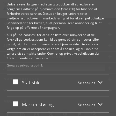
Videreuddannelse og Livslang Læring
Universitetet bruger tredjepartsprodukter til at registrere
lifelonglearning
@
adm
.
ku
.
dk
brugernes adfærd på hjemmesiden (statistik) for løbende at
forbedre vores service. Desuden bruger universitetet
tredjepartsprodukter til markedsføring af for eksempel udvalgte
KØBENHAVNS UNIVERSITET
uddannelser eller kurser, til at personalisere annoncer og til at
følge op på effekten af kampagner.
KONTAKT
Klik på "Se cookies" for at se en liste over udbyderne af de
forskellige cookies, som kan blive gemt på din computer eller
mobil, når du bruger universitetets hjemmeside. Du kan selv
SERVICES
vælge om du vil acceptere eller afslå cookies, og du kan altid
ændre dit samtykke under
Cookie- og privatlivspolitik
som du
FOR STUDERENDE OG ANSATTE
finder i bunden af hver side.
Googles privatlivspolitik
JOB OG KARRIERE
NØDSITUATIONER
Acceptér eller afslå
Statistik
Se cookies
WEB
MØD KU PÅ
Acceptér eller afslå
Markedsføring
Se cookies