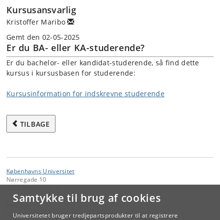
Kursusansvarlig
Kristoffer Maribo
Gemt den 02-05-2025
Er du BA- eller KA-studerende?
Er du bachelor- eller kandidat-studerende, så find dette
kursus i kursusbasen for studerende:
Kursusinformation for indskrevne studerende
TILBAGE
Københavns Universitet
Nørregade 10
1165 København K
Samtykke til brug af cookies
Kontakt:
Videreuddannelse og Livslang Læring
Universitetet bruger tredjepartsprodukter til at registrere