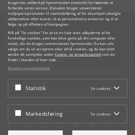
lifelonglearning
@
adm
.
ku
.
dk
brugernes adfærd på hjemmesiden (statistik) for løbende at
forbedre vores service. Desuden bruger universitetet
tredjepartsprodukter til markedsføring af for eksempel udvalgte
KØBENHAVNS UNIVERSITET
uddannelser eller kurser, til at personalisere annoncer og til at
følge op på effekten af kampagner.
KONTAKT
Klik på "Se cookies" for at se en liste over udbyderne af de
forskellige cookies, som kan blive gemt på din computer eller
mobil, når du bruger universitetets hjemmeside. Du kan selv
SERVICES
vælge om du vil acceptere eller afslå cookies, og du kan altid
ændre dit samtykke under
Cookie- og privatlivspolitik
som du
FOR STUDERENDE OG ANSATTE
finder i bunden af hver side.
Googles privatlivspolitik
JOB OG KARRIERE
NØDSITUATIONER
Acceptér eller afslå
Statistik
Se cookies
WEB
MØD KU PÅ
Acceptér eller afslå
Markedsføring
Se cookies