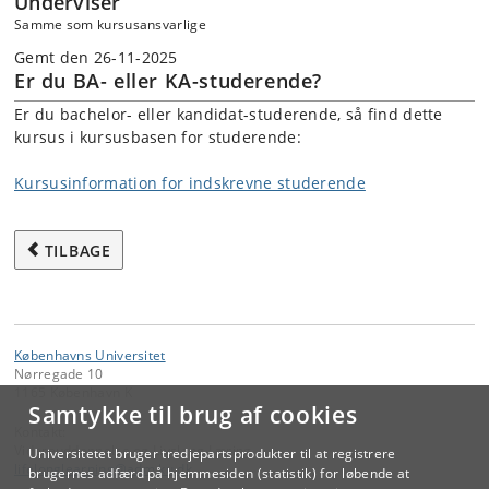
Underviser
Samme som kursusansvarlige
Gemt den 26-11-2025
Er du BA- eller KA-studerende?
Er du bachelor- eller kandidat-studerende, så find dette
kursus i kursusbasen for studerende:
Kursusinformation for indskrevne studerende
TILBAGE
Københavns Universitet
Nørregade 10
1165 København K
Samtykke til brug af cookies
Kontakt:
Videreuddannelse og Livslang Læring
Universitetet bruger tredjepartsprodukter til at registrere
lifelonglearning
@
adm
.
ku
.
dk
brugernes adfærd på hjemmesiden (statistik) for løbende at