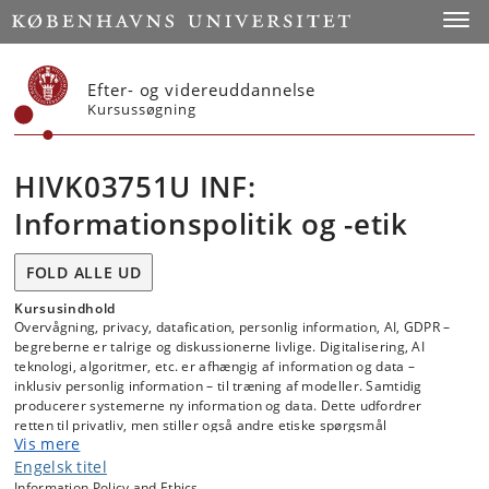
Start
Toggl
Efter- og videreuddannelse
Kursussøgning
HIVK03751U INF:
Informationspolitik og -etik
FOLD ALLE UD
Kursusindhold
Overvågning, privacy, datafication, personlig information, AI, GDPR –
begreberne er talrige og diskussionerne livlige. Digitalisering, AI
teknologi, algoritmer, etc. er afhængig af information og data –
inklusiv personlig information – til træning af modeller. Samtidig
producerer systemerne ny information og data. Dette udfordrer
retten til privatliv, men stiller også andre etiske spørgsmål
Vis mere
vedrørende overvågning, inklusion, retfærdighed og sikkerhed, samt
hvordan vi udvikler, implementerer og anvender nye teknologier.
Engelsk titel
Information Policy and Ethics