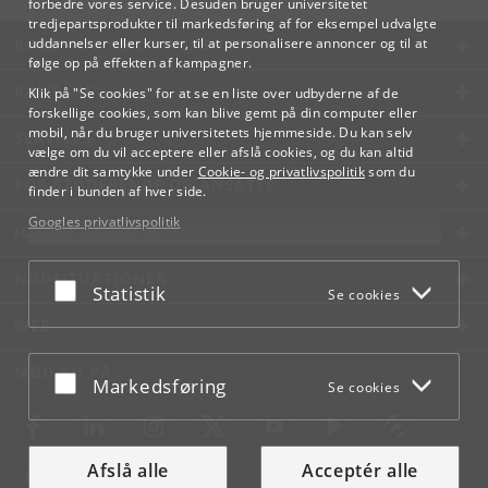
forbedre vores service. Desuden bruger universitetet
tredjepartsprodukter til markedsføring af for eksempel udvalgte
KØBENHAVNS UNIVERSITET
uddannelser eller kurser, til at personalisere annoncer og til at
følge op på effekten af kampagner.
KONTAKT
Klik på "Se cookies" for at se en liste over udbyderne af de
forskellige cookies, som kan blive gemt på din computer eller
mobil, når du bruger universitetets hjemmeside. Du kan selv
SERVICES
vælge om du vil acceptere eller afslå cookies, og du kan altid
ændre dit samtykke under
Cookie- og privatlivspolitik
som du
FOR STUDERENDE OG ANSATTE
finder i bunden af hver side.
Googles privatlivspolitik
JOB OG KARRIERE
NØDSITUATIONER
Acceptér eller afslå
Statistik
Se cookies
WEB
MØD KU PÅ
Acceptér eller afslå
Markedsføring
Se cookies
Afslå alle
Acceptér alle