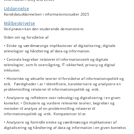
Informationspolitik og -etik undersøger teoretiske og praktiske
konsekvenser af fremkomsten af digitale teknologier inklusiv ændrede
Uddannelse
vilkår for mennesker og samfund. Den øgede digitalisering kalder på
Kandidatuddannelsen i informationsstudier 2025
kompetencer til at formidle mellem de tekniske domæner (fx IT-
Målbeskrivelse
afdelingen) og resten af en given organisation. Denne kompetence
kræver etisk og teknologisk forståelse, samt indblik i politisk
Ved prøven kan den studerende demonstrere:
regulering. Gennem kritisk analyse undersøges problemstillinger
Viden om og forståelse af
vedrørende teknologiers implikationer for mennesker, organisationer
og samfund, (fx overvågning, privacy og digitalisering af kultur) samt
• Etiske og værdimæssige implikationer af digitalisering, digitale
de politiske og juridiske rammer for disse.
teknologier og håndtering af data og information.
Studerende får mulighed for at følge deres egne interesser inden for
• Centrale begreber relateret til informationsetik og digitale
emnet og vil efter at have gennemført kurset være i stand til at
teknologier, som fx overvågning, IT-sikkerhed, privacy og digital
formulere relevante initiativer til håndtering af etiske spørgsmål i
inklusion.
relation til digitalisering, digitale teknologier, data og information.
• Historiske og aktuelle teorier til forståelse af informationspolitik og
etik. Færdigheder i at • Identificere, karakterisere og analysere en
problemstilling relateret til informationspolitik og -etik.
• Analysere og reflektere over teknologi og digitalisering i en given
kontekst. • Diskutere og vurdere relevante teorier, begreber og
metoder til analyse af en problemstilling relateret til
informationspolitik og -etik. Kompetencer til at
• Analysere og formidle etiske og værdimæssige implikationer af
digitalisering og håndtering af data og information i en given kontekst.