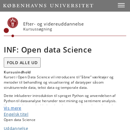
Start
Toggl
Efter- og videreuddannelse
Kursussøgning
INF: Open data Science
FOLD ALLE UD
Kursusindhold
Kurset i Open Data Science vil introducere til ”åbne” værktøjer og
metoder til behandling og visualisering af datatyper såsom
strukturerede data, tekst data og temporale data.
Dette inkluderer introduktion til sproget Python og anvendelsen af
Python til dataanalyse herunder text mining og sentiment analysis.
Kurset vil i høj grad inkludere hands-on cases hvor de studerende
Vis mere
arbejder med relevante datasæt. Kurset vil ligeledes introducere
Engelsk titel
principperne bag FAIR – data herunder etiske problemstillinger ved
Open data Science
arbejdet med open data
Uddannelse
______________