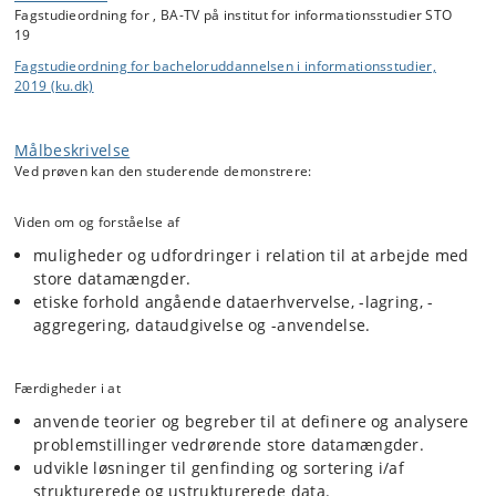
Fagstudieordning for , BA-TV på institut for informationsstudier STO
The course in Open Data Science will introduce "open" tools and
19
methods for processing and visualizing data types such as structured
Fagstudieordning for bacheloruddannelsen i informationsstudier,
data, text data, and temporal data.
2019 (ku.dk)
This includes an introduction to the Python programming language
and its use in data analysis, including text mining and sentiment
analysis. The course will heavily feature hands-on cases where
Målbeskrivelse
students work with relevant datasets. It will also introduce the
Ved prøven kan den studerende demonstrere:
principles behind FAIR data, including ethical issues related to working
with open data.
Viden om og forståelse af
muligheder og udfordringer i relation til at arbejde med
store datamængder.
etiske forhold angående dataerhvervelse, -lagring, -
aggregering, dataudgivelse og -anvendelse.
Færdigheder i at
anvende teorier og begreber til at definere og analysere
problemstillinger vedrørende store datamængder.
udvikle løsninger til genfinding og sortering i/af
strukturerede og ustrukturerede data.