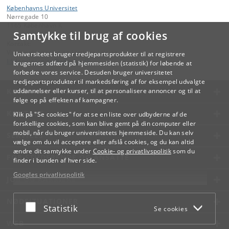
Københavns Universitet
Nørregade 10
1165 København K
Samtykke til brug af cookies
Kontakt:
Videreuddannelse og Livslang Læring
Universitetet bruger tredjepartsprodukter til at registrere
lifelonglearning
@
adm
.
ku
.
dk
brugernes adfærd på hjemmesiden (statistik) for løbende at
forbedre vores service. Desuden bruger universitetet
tredjepartsprodukter til markedsføring af for eksempel udvalgte
KØBENHAVNS UNIVERSITET
uddannelser eller kurser, til at personalisere annoncer og til at
følge op på effekten af kampagner.
KONTAKT
Klik på "Se cookies" for at se en liste over udbyderne af de
forskellige cookies, som kan blive gemt på din computer eller
mobil, når du bruger universitetets hjemmeside. Du kan selv
SERVICES
vælge om du vil acceptere eller afslå cookies, og du kan altid
ændre dit samtykke under
Cookie- og privatlivspolitik
som du
FOR STUDERENDE OG ANSATTE
finder i bunden af hver side.
Googles privatlivspolitik
JOB OG KARRIERE
NØDSITUATIONER
Acceptér eller afslå
Statistik
Se cookies
WEB