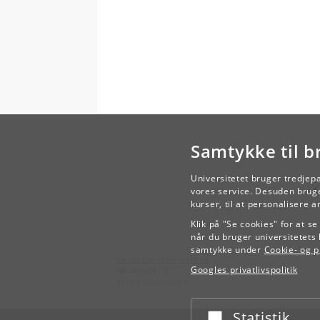
kun 
Metr
dok
kon
Kur
case
genn
De s
og 
Samtykke til b
Der 
dan
stu
Universitetet bruger tredjep
arbe
vores service. Desuden bruge
for
kurser, til at personalisere 
arb
Klik på "Se cookies" for at s
når du bruger universitetets 
samtykke under
Cookie- og pr
Københavns Universitet
Googles privatlivspolitik
Nørregade 10
1165 København K
Statistik
Acceptér eller afslå