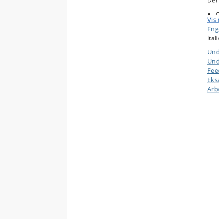
Der
O
Vis
p
Enge
æ
Ital
O
k
Und
R
Und
o
Fee
d
Eks
B
Arb
m
g
U
p
D
m
F
m
Arb
Ita
og f
dans
anlæ