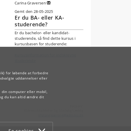
Carina Graversen
Gemt den 28-05-2025
Er du BA- eller KA-
studerende?
Er du bachelor- eller kandidat-
es
studerende, så find dette kursus i
kursusbasen for studerende:
Kursusinformation for indskrevne
 i
studerende
e
ik) for løbende at forbedre
udvalgte uddannelser eller
de
e.
å din computer eller mobil,
og du kan altid ændre dit
Kontakt:
Videreuddannelse og Livslang Læring
lifelonglearning
@
adm
.
ku
.
dk