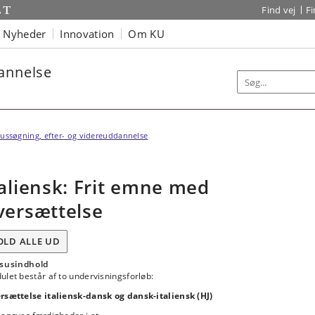
Find vej
F
Nyheder
Innovation
Om KU
dannelse
ussøgning, efter- og videreuddannelse
taliensk: Frit emne med
versættelse
OLD ALLE UD
susindhold
let består af to undervisningsforløb:
rsættelse italiensk-dansk og dansk-italiensk (HJ)