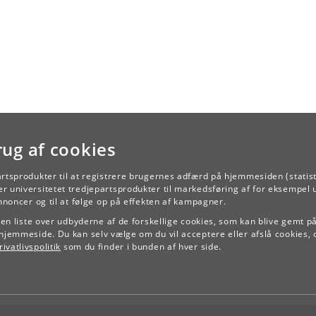
sproglige, men er også historisk og kulturelt forankrede. Anlægget af
ocityringen, hospitaler og Storstrømsbroen har affødt
umentarprogrammer, medieomtale og samtidig haft store økonomiske
sekvenser for samfundet.
set har en praktisk og pragmatisk tilgang og er opbygget omkring konkrete
s, hvor konflikter mellem dansk og italiensk arbejdsmarkedskultur analyser
em empiriske studier og udvalgt teori.
tuderende får viden og forståelse for arbejdsmarkedets parter både i Italien
Danmark og disses betydning i en samfundsmæssig kontekst.
rug af cookies
opnås færdigheder i at reflektere over og analysere cases, som dels er bragt
ske og italienske medier, dels stammer fra underviserens egne erfaringer. D
derende vil qua analyse af arbejdsmarkedsforhold, fagbevægelsen og
artsprodukter til at registrere brugernes adfærd på hjemmesiden (statist
jdskultur diskutere relevante problemstillinger og opnå kompetencer i at
TILBAGE
r universitetet tredjepartsprodukter til markedsføring af for eksempel 
midle det faglige stof på en klar og veldokumenteret måde. Den case-basere
annoncer og til at følge op på effekten af kampagner.
ejdsproces giver desuden kompetencer i at tilrettelægge, styre og samarbejd
e en liste over udbyderne af de forskellige cookies, som kan blive gemt p
hjemmeside. Du kan selv vælge om du vil acceptere eller afslå cookies, 
ivatlivspolitik
som du finder i bunden af hver side.