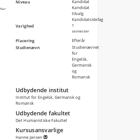
Kandidat
Niveau
Kandidat
der
tilvalg
gisk
Kandidatsidefag
1
Varighed
semester
ori
Efterår
Placering
Studienævnet
Studienævn
for
Engelsk,
n
Germansk
og
AI,
Romansk
Udbydende institut
Institut for Engelsk, Germansk og
Romansk
Udbydende fakultet
Det Humanistiske Fakultet
e
Kursusansvarlige
re
Hanne Jansen
ke