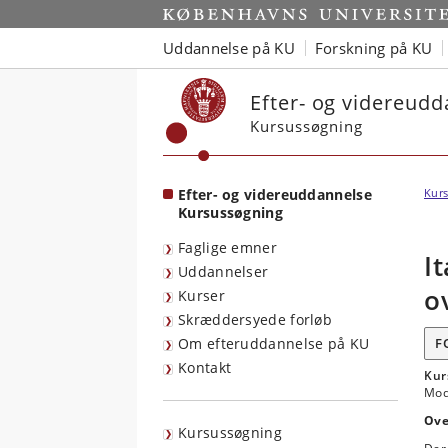
Start
Uddannelse på KU
Forskning på KU
Efter- og videreud
Kursussøgning
Efter- og videreuddannelse
Kurs
Kursussøgning
Faglige emner
I
Uddannelser
o
Kurser
Skræddersyede forløb
Om efteruddannelse på KU
F
Kontakt
Kur
Modu
Ove
Kursussøgning