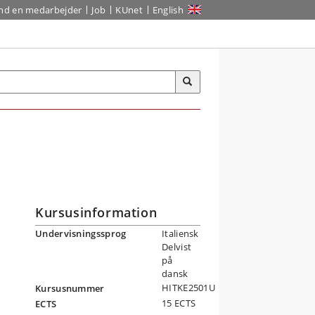
ind en medarbejder
Job
KUnet
English
Kursusinformation
Undervisningssprog
Italiensk
Delvist
på
dansk
HITKE2501U
Kursusnummer
15 ECTS
ECTS