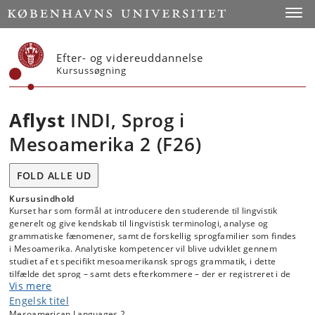
Start
Toggl
Efter- og videreuddannelse
Kursussøgning
Aflyst
INDI, Sprog i
Mesoamerika 2 (F26)
FOLD ALLE UD
Kursusindhold
Kurset har som formål at introducere den studerende til lingvistik
generelt og give kendskab til lingvistisk terminologi, analyse og
grammatiske fænomener, samt de forskellig sprogfamilier som findes
i Mesoamerika. Analytiske kompetencer vil blive udviklet gennem
studiet af et specifikt mesoamerikansk sprogs grammatik, i dette
tilfælde det sprog – samt dets efterkommere – der er registreret i de
Vis mere
glyffiske tekster fra mayaernes klassiske periode (c. 250-830 e.Kr.).
Engelsk titel
Mesoamerican Languages 2