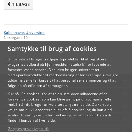
TILBAGE
Københavns Universitet
Nørregade 10
1165 København K
Samtykke til brug af cookies
Kontakt:
Videreuddannelse og Livslang Læring
Universitetet bruger tredjepartsprodukter til at registrere
lifelonglearning
@
adm
.
ku
.
dk
brugernes adfærd på hjemmesiden (statistik) for løbende at
forbedre vores service. Desuden bruger universitetet
tredjepartsprodukter til markedsføring af for eksempel udvalgte
KØBENHAVNS UNIVERSITET
uddannelser eller kurser, til at personalisere annoncer og til at
følge op på effekten af kampagner.
KONTAKT
Klik på "Se cookies" for at se en liste over udbyderne af de
forskellige cookies, som kan blive gemt på din computer eller
mobil, når du bruger universitetets hjemmeside. Du kan selv
SERVICES
vælge om du vil acceptere eller afslå cookies, og du kan altid
ændre dit samtykke under
Cookie- og privatlivspolitik
som du
FOR STUDERENDE OG ANSATTE
finder i bunden af hver side.
Googles privatlivspolitik
JOB OG KARRIERE