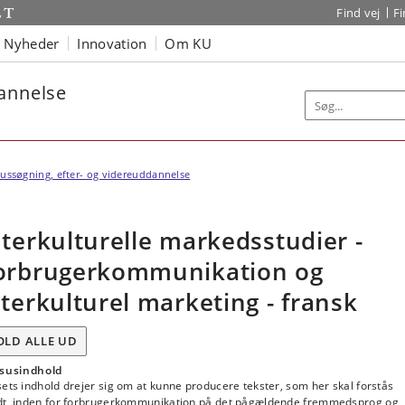
Find vej
F
Nyheder
Innovation
Om KU
dannelse
ussøgning, efter- og videreuddannelse
nterkulturelle markedsstudier -
orbrugerkommunikation og
nterkulturel marketing - fransk
OLD ALLE UD
susindhold
ets indhold drejer sig om at kunne producere tekster, som her skal forstås
dt, inden for forbrugerkommunikation på det pågældende fremmedsprog og