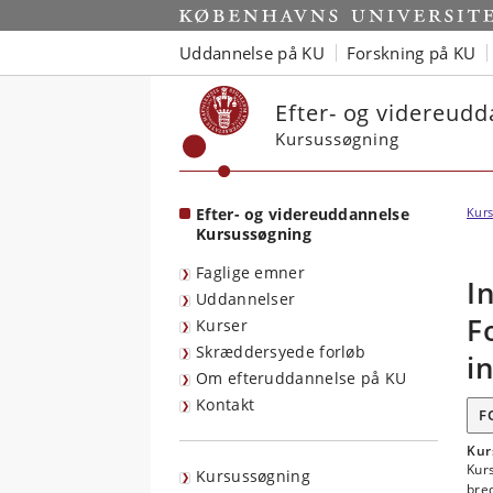
Start
Uddannelse på KU
Forskning på KU
Efter- og videreud
Kursussøgning
Efter- og videreuddannelse
Kurs
Kursussøgning
Faglige emner
I
Uddannelser
F
Kurser
Skræddersyede forløb
i
Om efteruddannelse på KU
Kontakt
F
Kur
Kurs
Kursussøgning
bre