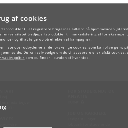
rug af cookies
artsprodukter til at registrere brugernes adfærd på hjemmesiden (statist
TILBAGE
r universitetet tredjepartsprodukter til markedsføring af for eksempel 
annoncer og til at følge op på effekten af kampagner.
e en liste over udbyderne af de forskellige cookies, som kan blive gemt p
hjemmeside. Du kan selv vælge om du vil acceptere eller afslå cookies, 
ivatlivspolitik
som du finder i bunden af hver side.
NTAKT
FOR STUDERENDE OG
ANSATTE
d vej
KUnet
d en medarbejder
ing
takt KU
JOB OG KARRIERE
RVICES
Ledige stillinger
Jobbank for studerende
sseservice