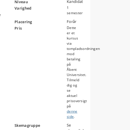
Kandidat
Niveau
1
Varighed
semester
e
Forår
Placering
Dette
Pris
er et
kursus
via
tompladsordningen
mod
er
betaling
på
Åbent
Universitet.
Tilmeld
dig og
se
aktuel
prisoversigt
på
denne
side
.
Se
Skemagruppe