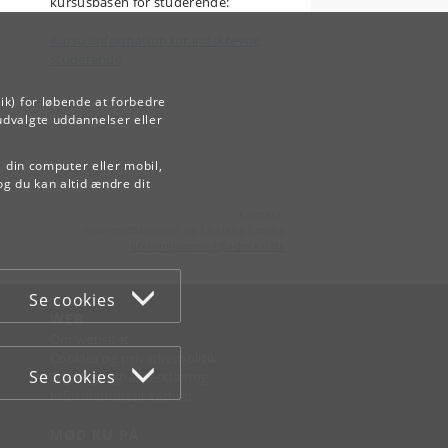
kursusbasen for studerende:
Kursusinformation for indskrevne
studerende
ik) for løbende at forbedre
udvalgte uddannelser eller
å din computer eller mobil,
og du kan altid ændre dit
Kontakt:
Videreuddannelse og Livslang Læring
lifelonglearning
@
adm
.
ku
.
dk
Se cookies
WEB
Om websitet
Cookies og privatlivspolitik
Se cookies
Tilgængelighedserklæring
Informationssikkerhed
MØD KU PÅ