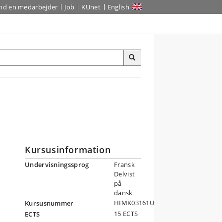
ind en medarbejder
Job
KUnet
English
Kursusinformation
Undervisningssprog
Fransk
Delvist
på
dansk
HIMK03161U
Kursusnummer
15 ECTS
ECTS