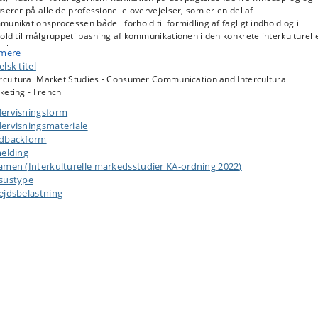
serer på alle de professionelle overvejelser, som er en del af
unikationsprocessen både i forhold til formidling af fagligt indhold og i
old til målgruppetilpasning af kommunikationen i den konkrete interkulturell
ekst.
 mere
lsk titel
retisk trækker kurset på begreber og modeller indenfor kommunikation og
ercultural Market Studies - Consumer Communication and Intercultural
unikationsstrategier, interkulturel markedsføring, interkulturel
keting - French
tlingvistik, storytelling, branding og forbrugerkommunikation.
ervisningsform
ammen af kurset foretager de studerende fokuseret informationssøgning,
ervisningsmateriale
under ved brug af databaser med fokus på brancher, markedsadfærd,
dbackform
rugeradfærd og -analyser (Passport, Global Data Explorer, Warc), og vurder
rmationen kritisk med henblik på specifikke analyseopgaver.
melding
amen (Interkulturelle markedsstudier KA-ordning 2022)
sustype
ejdsbelastning