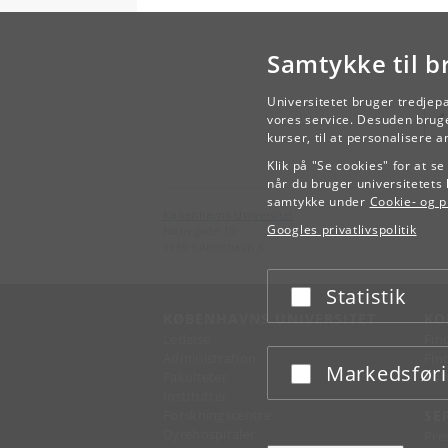
Samtykke til b
Universitetet bruger tredjep
vores service. Desuden bruge
kurser, til at personalisere 
Klik på "Se cookies" for at s
når du bruger universitetets 
samtykke under
Cookie- og pr
Københavns Universitet
Googles privatlivspolitik
Nørregade 10
1165 København K
Statistik
Acceptér eller afslå
KØBENHAVNS UNIVERSITET
KO
Ledelse
Fin
Administration
Fin
Markedsfør
Acceptér eller afslå
Fakulteter
Kon
Institutter
Forskningscentre
SE
Dyrehospitaler
Pre