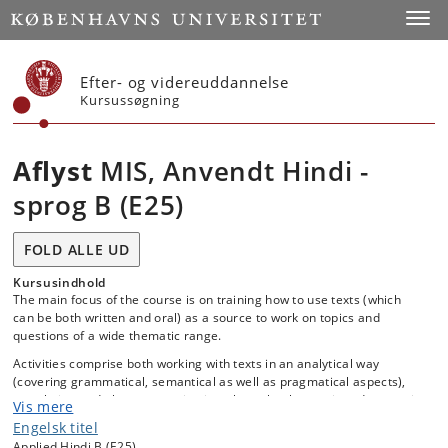
Start
Toggl
Efter- og videreuddannelse
Kursussøgning
Aflyst
MIS, Anvendt Hindi -
sprog B (E25)
FOLD ALLE UD
Kursusindhold
The main focus of the course is on training how to use texts (which
can be both written and oral) as a source to work on topics and
questions of a wide thematic range.
Activities comprise both working with texts in an analytical way
(covering grammatical, semantical as well as pragmatical aspects),
translating and also communicating about the themes in order to gain
Vis mere
the ability to actively participate in the discourses involved.
Engelsk titel
Applied Hindi B (E25)