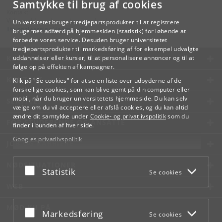
Samtykke til brug af cookies
Kontakt:
Videreuddannelse og Livslang Læring
Universitetet bruger tredjepartsprodukter til at registrere
lifelonglearning
@
adm
.
ku
.
dk
brugernes adfærd på hjemmesiden (statistik) for løbende at
forbedre vores service. Desuden bruger universitetet
tredjepartsprodukter til markedsføring af for eksempel udvalgte
KØBENHAVNS UNIVERSITET
uddannelser eller kurser, til at personalisere annoncer og til at
følge op på effekten af kampagner.
KONTAKT
Klik på "Se cookies" for at se en liste over udbyderne af de
forskellige cookies, som kan blive gemt på din computer eller
mobil, når du bruger universitetets hjemmeside. Du kan selv
SERVICES
vælge om du vil acceptere eller afslå cookies, og du kan altid
ændre dit samtykke under
Cookie- og privatlivspolitik
som du
FOR STUDERENDE OG ANSATTE
finder i bunden af hver side.
Googles privatlivspolitik
JOB OG KARRIERE
NØDSITUATIONER
Acceptér eller afslå
Statistik
Se cookies
WEB
MØD KU PÅ
Acceptér eller afslå
Markedsføring
Se cookies