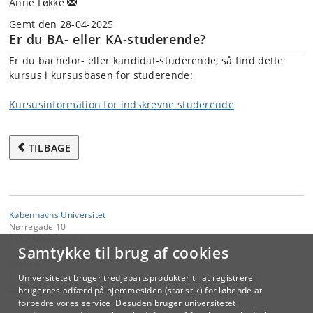
Anne Løkke
Gemt den 28-04-2025
Er du BA- eller KA-studerende?
Er du bachelor- eller kandidat-studerende, så find dette
kursus i kursusbasen for studerende:
Kursusinformation for indskrevne studerende
TILBAGE
Københavns Universitet
Nørregade 10
1165 København K
Samtykke til brug af cookies
Kontakt:
Videreuddannelse og Livslang Læring
Universitetet bruger tredjepartsprodukter til at registrere
lifelonglearning
@
adm
.
ku
.
dk
brugernes adfærd på hjemmesiden (statistik) for løbende at
forbedre vores service. Desuden bruger universitetet