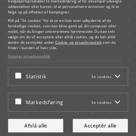
tredjepartsprodukter til markedsføring af for eksempel udvalgte
KØBENHAVNS UNIVERSITET
uddannelser eller kurser, til at personalisere annoncer og til at
følge op på effekten af kampagner.
KONTAKT
Klik på "Se cookies" for at se en liste over udbyderne af de
forskellige cookies, som kan blive gemt på din computer eller
mobil, når du bruger universitetets hjemmeside. Du kan selv
SERVICES
vælge om du vil acceptere eller afslå cookies, og du kan altid
ændre dit samtykke under
Cookie- og privatlivspolitik
som du
FOR STUDERENDE OG ANSATTE
finder i bunden af hver side.
Googles privatlivspolitik
JOB OG KARRIERE
NØDSITUATIONER
Acceptér eller afslå
Statistik
Se cookies
WEB
MØD KU PÅ
Acceptér eller afslå
Markedsføring
Se cookies
Afslå alle
Acceptér alle