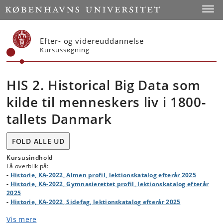
Start
Toggl
Efter- og videreuddannelse
Kursussøgning
HIS 2. Historical Big Data som
kilde til menneskers liv i 1800-
tallets Danmark
FOLD ALLE UD
Kursusindhold
Få overblik på:
-
Historie, KA-2022, Almen profil, lektionskatalog efterår 2025
-
Historie, KA-2022, Gymnasierettet profil, lektionskatalog efterår
2025
-
Historie, KA-2022, Sidefag, lektionskatalog efterår 2025
Vis mere
HIS 2. Historical Big Data som kilde til menneskers liv i 1800-