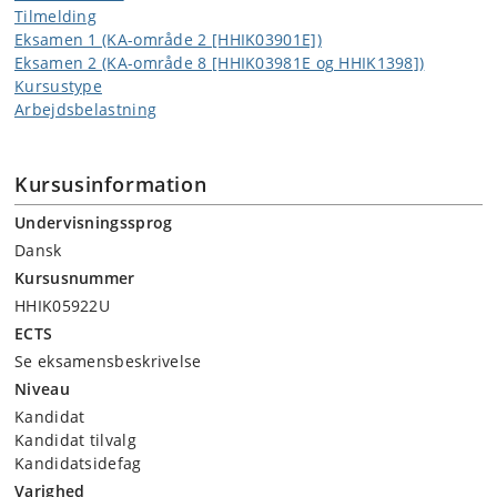
sammen til simple livsforløb for 1800-tallets mennesker.
Tilmelding
Eksamen 1 (KA-område 2 [HHIK03901E])
Eksamen 2 (KA-område 8 [HHIK03981E og HHIK1398])
Kursustype
Arbejdsbelastning
Kursusinformation
Undervisningssprog
Dansk
Kursusnummer
HHIK05922U
ECTS
Se eksamensbeskrivelse
Niveau
Kandidat
Kandidat tilvalg
Kandidatsidefag
Varighed