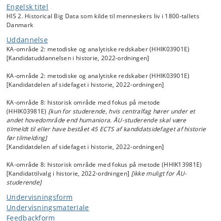
tallets Danmark
Engelsk titel
I løbet af 1800-tallet ændrede menneskers liv sig radikalt i Danmark:
HIS 2. Historical Big Data som kilde til menneskers liv i 1800-tallets
Dødeligheden faldt, befolkningen voksede eksplosivt, og
Danmark
industrialisering og urbanisering betød nye måder at arbejde og bo
Uddannelse
på. Samtidig har vi et væld af kilder til alle 1800-tallets danskere, som
KA-område 2: metodiske og analytiske redskaber (HHIK03901E)
nu er tilgængelige som store digitale datasæt (
historical big data).
[Kandidatuddannelsen i historie, 2022-ordningen]
På dette kursus vil vi bruge
historical big data
til at undersøge disse
KA-område 2: metodiske og analytiske redskaber (HHIK03901E)
store ændringer såvel på samfundsplan som helt tæt på enkelte
[Kandidatdelen af sidefaget i historie, 2022-ordningen]
menneskers levede liv.
KA-område 8: historisk område med fokus på metode
Vi arbejder hovedsageligt med praktiske øvelser, der kombinerer
(HHIK03981E)
[kun for studerende, hvis centralfag hører under et
kvalitative og kvantitative digitale metoder, men kurset vil også
andet hovedområde end humaniora. ÅU-studerende skal være
indeholde læsning om det danske samfund i perioden, fordi historisk
tilmeldt til eller have bestået 45 ECTS af kandidatsidefaget af historie
kontekst er en forudsætning for at kunne stille relevante
før tilmelding]
forskningsspørgsmål og reflektere kritisk over vores data.
[Kandidatdelen af sidefaget i historie, 2022-ordningen]
Kurset vil lære dig to metoder til at arbejde digitalt med historisk data:
KA-område 8: historisk område med fokus på metode (HHIK13981E)
1) at skabe sit eget datasæt over selvvalgte kilder, f.eks.
[Kandidattilvalg i historie, 2022-ordningen]
[ikke muligt for ÅU-
patientjournaler eller ugebladsartikler, herunder hvordan man
studerende]
designer en datastruktur, der passer til et kildemateriale og åbner for
digital analyse af en problemstilling.
Undervisningsform
2) at anvende eksisterende store historiske datasæt fra Link-Lives, der
Undervisningsmateriale
rummer indtastede kilder om hele den danske befolkning i perioden
Feedbackform
samt links, der kobler data fra forskellige kilder om samme person