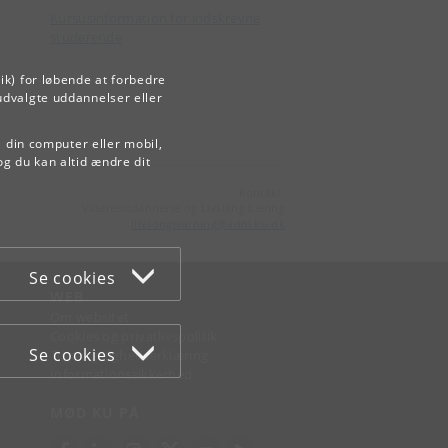
Kursusinformation for indskrevne
studerende
ik) for løbende at forbedre
udvalgte uddannelser eller
å din computer eller mobil,
og du kan altid ændre dit
Kontakt:
Videreuddannelse og Livslang Læring
lifelonglearning
@
adm
.
ku
.
dk
Se cookies
WEB
Om websitet
Cookies og privatlivspolitik
Se cookies
Tilgængelighedserklæring
Informationssikkerhed
MØD KU PÅ