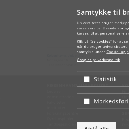
Samtykke til b
Universitetet bruger tredjep
vores service. Desuden bruge
kurser, til at personalisere 
Klik på "Se cookies" for at s
når du bruger universitetets 
samtykke under
Cookie- og pr
Københavns Universitet
Googles privatlivspolitik
Nørregade 10
1165 København K
Statistik
Acceptér eller afslå
KØBENHAVNS UNIVERSITET
KO
Ledelse
Fin
Administration
Fin
Markedsfør
Acceptér eller afslå
Fakulteter
Kon
Institutter
Forskningscentre
SE
Dyrehospitaler
Pre
Tandlægeskolen
Des
Afslå alle