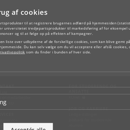
rug af cookies
artsprodukter til at registrere brugernes adfærd på hjemmesiden (statist
TILBAGE
r universitetet tredjepartsprodukter til markedsføring af for eksempel 
annoncer og til at følge op på effekten af kampagner.
e en liste over udbyderne af de forskellige cookies, som kan blive gemt p
hjemmeside. Du kan selv vælge om du vil acceptere eller afslå cookies, 
ivatlivspolitik
som du finder i bunden af hver side.
NTAKT
FOR STUDERENDE OG
ANSATTE
d vej
KUnet
d en medarbejder
ing
takt KU
JOB OG KARRIERE
RVICES
Ledige stillinger
Jobbank for studerende
sseservice
Alumne
ignguide
Acceptér alle