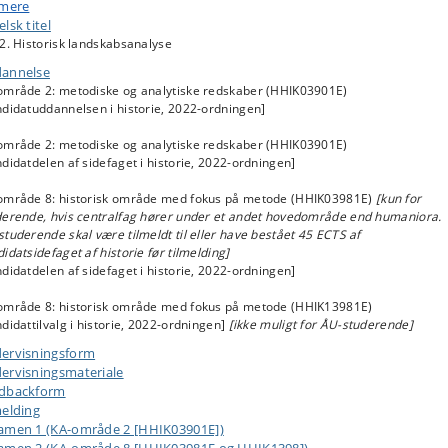
 2. Historisk landskabsanalyse
 mere
del af historiefaget, der ofte kaldes
historisk geografi
, tager udgangspunkt i
lsk titel
indlysende kendsgerning, at alle historiske hændelser har fundet sted i et
2. Historisk landskabsanalyse
ret fysisk rum, og at dette rum ofte har haft en betydning for forløbet. I dett
annelse
us vil vi på denne baggrund beskæftige os med 1) metoder og kilder til
nstruktion af historiske landskaber og til tolkning af bevarede spor efter
område 2: metodiske og analytiske redskaber (HHIK03901E)
elle kulturlandskabers enkeltbestanddele og tilblivelse; 2) teorier om
ndidatuddannelsen i historie, 2022-ordningen]
menhænge mellem det socialt producerede landskabsrums praktiske
anisering
område 2: metodiske og analytiske redskaber (HHIK03901E)
, dets
repræsentation
i nogle af de officielle dokumenter (planer, kor
goriseringer osv.), som vi historikere benytter som kilder, og individets
didatdelen af sidefaget i historie, 2022-ordningen]
jektive
oplevelse
af og følelser for dets elementer. Historiske kort vil naturlig
å som en helt central kildetype for både landskabsrekonstruktion og
område 8: historisk område med fokus på metode (HHIK03981E)
[kun for
menologisk landskabstolkning, og deltagerne vil i den forbindelse blive
derende, hvis centralfag hører under et andet hovedområde end humaniora.
oduceret til Open Source-programmet QGis samt til offentlige danske kort- o
tuderende skal være tilmeldt til eller have bestået 45 ECTS af
atabaser. Desuden vil vi i løbet af kurset foretage flere ekskursioner med
idatsidefaget af historie før tilmelding]
vtransport (bus og tog) inden for Hovedstadsområdet.
didatdelen af sidefaget i historie, 2022-ordningen]
område 8: historisk område med fokus på metode (HHIK13981E)
didattilvalg i historie, 2022-ordningen]
[ikke muligt for ÅU-studerende]
ervisningsform
ervisningsmateriale
dbackform
melding
amen 1 (KA-område 2 [HHIK03901E])