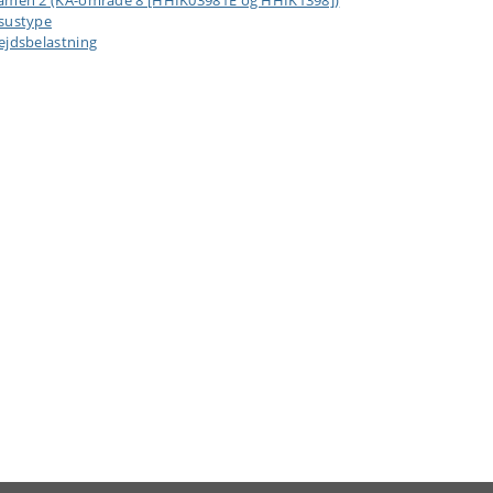
amen 2 (KA-område 8 [HHIK03981E og HHIK1398])
sustype
ejdsbelastning