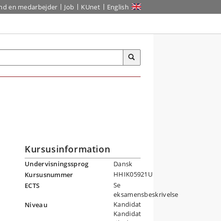
ind en medarbejder
Job
KUnet
English
Kursusinformation
Undervisningssprog
Dansk
HHIK05921U
Kursusnummer
Se
ECTS
eksamensbeskrivelse
Kandidat
Niveau
Kandidat