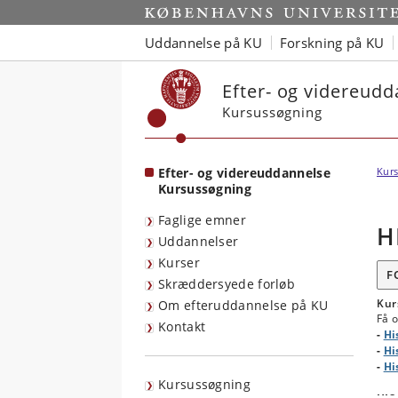
Start
Uddannelse på KU
Forskning på KU
Efter- og videreud
Kursussøgning
Efter- og videreuddannelse
Kurs
Kursussøgning
Faglige emner
H
Uddannelser
Kurser
F
Skræddersyede forløb
Kur
Om efteruddannelse på KU
Få o
Kontakt
-
Hi
-
Hi
-
Hi
Kursussøgning