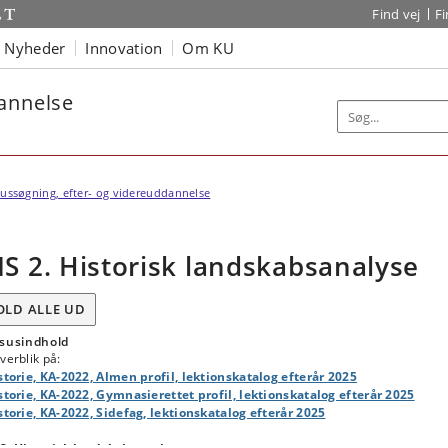
Find vej
F
Nyheder
Innovation
Om KU
dannelse
ussøgning, efter- og videreuddannelse
IS 2. Historisk landskabsanalyse
OLD ALLE UD
susindhold
verblik på:
storie, KA-2022, Almen profil, lektionskatalog efterår 2025
storie, KA-2022, Gymnasierettet profil, lektionskatalog efterår 2025
storie, KA-2022, Sidefag, lektionskatalog efterår 2025