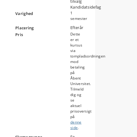
tilvalg
Kandidatsidefag
1
Varighed
e
semester
Efterår
Placering
Dette
Pris
er et
t,
kursus
via
vis
tompladsordningen
mod
betaling
g
på
Åbent
Universitet.
Tilmeld
dig og
se
aktuel
prisoversigt
på
denne
side
.
Se