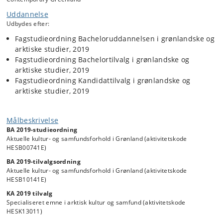
diskussioner om selvstyre og selvstændighed.
Uddannelse
Med udgangspunkt i aktuelle cases og samfundsmæssige
Udbydes efter:
udfordringer relateret til f.eks. globalisering, urbanisering, miljø,
kultur, uddannelse, økonomi, styreformer og politik diskuteres
Fagstudieordning Bacheloruddannelsen i grønlandske og
problemkomplekser og diskurser i et samtidsanalytisk perspektiv.
arktiske studier, 2019
Diskussionerne vil endvidere relatere sig til nyere primært samfunds-
Fagstudieordning Bachelortilvalg i grønlandske og
og humanvidenskabelige teorier inden for disse områder.
arktiske studier, 2019
Kurset består af flere elementer: 1) kursusundervisning
Fagstudieordning Kandidattilvalg i grønlandske og
(forelæsninger, studenteroplæg, gruppediskussion mv.), 2)
arktiske studier, 2019
projektarbejde og 3) opgaveskrivning (projektstyring,
litteratursøgning, øvelser mv.).
Målbeskrivelse
BA 2019-studieordning
Aktuelle kultur- og samfundsforhold i Grønland (aktivitetskode
HESB00741E)
BA 2019-tilvalgsordning
Aktuelle kultur- og samfundsforhold i Grønland (aktivitetskode
HESB10141E)
KA 2019 tilvalg
Specialiseret emne i arktisk kultur og samfund (aktivitetskode
HESK13011)