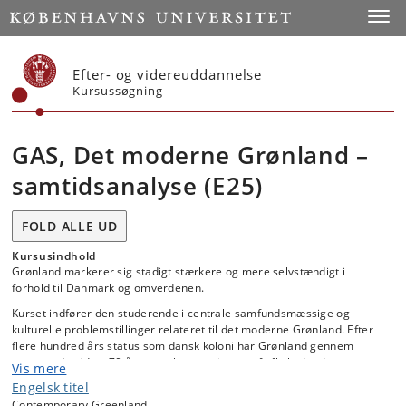
Start
Toggl
Efter- og videreuddannelse
Kursussøgning
GAS, Det moderne Grønland –
samtidsanalyse (E25)
FOLD ALLE UD
Kursusindhold
Grønland markerer sig stadigt stærkere og mere selvstændigt i
forhold til Danmark og omverdenen.
Kurset indfører den studerende i centrale samfundsmæssige og
kulturelle problemstillinger relateret til det moderne Grønland. Efter
flere hundred års status som dansk koloni har Grønland gennem
gennem de sidste 70 år været karakteriseret af afkoloniserings- og
Vis mere
nationsdannelsesprocesser. Spørgsmålet om det grønlandske folks
Engelsk titel
selvbestemmelsesret går som en rød tråd gennem de seneste årtiers
Contemporary Greenland