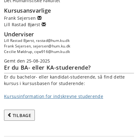
Det Humanistiske Fakultet
Kursusansvarlige
Frank Sejersen
Lill Rastad Bjørst
Underviser
Lill Rastad Bjørst, rastad@hum.ku.dk
Frank Sejersen, sejersen@hum.ku.dk
Cecilie Møldrup, cqw916@hum.ku.dk
Gemt den 25-08-2025
Er du BA- eller KA-studerende?
Er du bachelor- eller kandidat-studerende, så find dette
kursus i kursusbasen for studerende:
Kursusinformation for indskrevne studerende
TILBAGE