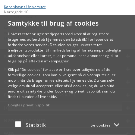
Københavns Universitet
Nørregade 10
1165 København K
Samtykke til brug af cookies
Kontakt:
Videreuddannelse og Livslang Læring
Universitetet bruger tredjepartsprodukter til at registrere
lifelonglearning
@
adm
.
ku
.
dk
brugernes adfærd på hjemmesiden (statistik) for løbende at
forbedre vores service. Desuden bruger universitetet
tredjepartsprodukter til markedsføring af for eksempel udvalgte
KØBENHAVNS UNIVERSITET
uddannelser eller kurser, til at personalisere annoncer og til at
følge op på effekten af kampagner.
KONTAKT
Klik på "Se cookies" for at se en liste over udbyderne af de
forskellige cookies, som kan blive gemt på din computer eller
mobil, når du bruger universitetets hjemmeside. Du kan selv
SERVICES
vælge om du vil acceptere eller afslå cookies, og du kan altid
ændre dit samtykke under
Cookie- og privatlivspolitik
som du
FOR STUDERENDE OG ANSATTE
finder i bunden af hver side.
Googles privatlivspolitik
JOB OG KARRIERE
NØDSITUATIONER
Acceptér eller afslå
Statistik
Se cookies
WEB