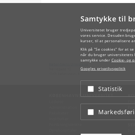
Samtykke til b
Universitetet bruger tredjep
vores service. Desuden bruge
kurser, til at personalisere 
Klik på "Se cookies" for at s
når du bruger universitetets 
samtykke under
Cookie- og pr
Københavns Universitet
Googles privatlivspolitik
Nørregade 10
1165 København K
Statistik
Acceptér eller afslå
KØBENHAVNS UNIVERSITET
KO
Ledelse
Fin
Administration
Fin
Markedsfør
Acceptér eller afslå
Fakulteter
Kon
Institutter
Forskningscentre
SE
Dyrehospitaler
Pre