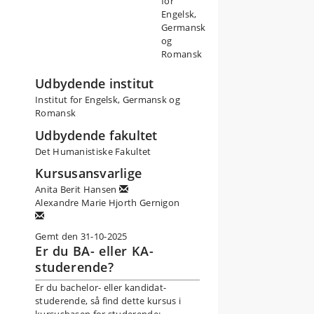
for
colonies d’Afrique sub-
pture et mouvements
Engelsk,
ies et discutera des
Germansk
elations entre la France et
og
el rôle la présence
Romansk
Udbydende institut
Institut for Engelsk, Germansk og
onales et histoire à travers
Romansk
nomiques et sécuritaires des
Udbydende fakultet
Det Humanistiske Fakultet
Kursusansvarlige
Anita Berit Hansen
Alexandre Marie Hjorth Gernigon
Gemt den 31-10-2025
Er du BA- eller KA-
studerende?
Er du bachelor- eller kandidat-
studerende, så find dette kursus i
kursusbasen for studerende: