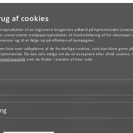
rug af cookies
artsprodukter til at registrere brugernes adfærd på hjemmesiden (statist
TILBAGE
r universitetet tredjepartsprodukter til markedsføring af for eksempel 
annoncer og til at følge op på effekten af kampagner.
e en liste over udbyderne af de forskellige cookies, som kan blive gemt p
hjemmeside. Du kan selv vælge om du vil acceptere eller afslå cookies, 
ivatlivspolitik
som du finder i bunden af hver side.
NTAKT
FOR STUDERENDE OG
ANSATTE
d vej
KUnet
d en medarbejder
ing
takt KU
JOB OG KARRIERE
RVICES
Ledige stillinger
Jobbank for studerende
sseservice