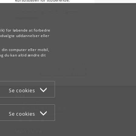
Kursusinformation for indskrevne
studerende
ik) for løbende at forbedre
udvalgte uddannelser eller
å din computer eller mobil,
og du kan altid ændre dit
Kontakt:
Videreuddannelse og Livslang Læring
lifelonglearning
@
adm
.
ku
.
dk
Se cookies
WEB
Om websitet
Cookies og privatlivspolitik
Se cookies
Tilgængelighedserklæring
Informationssikkerhed
MØD KU PÅ