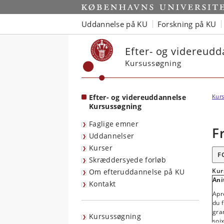
Start
Uddannelse på KU
Forskning på KU
Efter- og videreud
Kursussøgning
Efter- og videreuddannelse
Kurs
Kursussøgning
Faglige emner
F
Uddannelser
Kurser
F
Skræddersyede forløb
Kur
Om efteruddannelse på KU
Ani
Kontakt
Aprè
du 
gra
Kursussøgning
soix