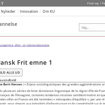
Find vej
F
Nyheder
Innovation
Om KU
dannelse
ussøgning, efter- og videreuddannelse
ransk Frit emne 1
OLD ALLE UD
susindhold
ta Berit Hansen :
« Enjeux sociolinguistiques des grandes agglomérations ur
s plusieurs siècles de forte dominance linguistique de la région d’Ile-de-Fra
français de l’Hexagone, certaines tendances récentes semblent mettre en que
ndes villes en France ont été nommées « métropoles d’équilibre », par une r
ante, pour réparer aux inégalités d’infrastructure et de compétitivité sur le te