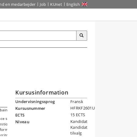
ind en medarbejder
Job
KUnet
English
Kursusinformation
Undervisningssprog
Fransk
HFRKF2601U
Kursusnummer
baines en France »
15 ECTS
ECTS
nce sur les autres variétés
Kandidat
Niveau
stion ce rapport. Plusieurs
Kandidat
éforme dans les années
tilvalg
rritoire. Cette décision