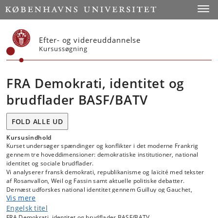
Start
Toggl
Efter- og videreuddannelse
Kursussøgning
FRA Demokrati, identitet og
brudflader BASF/BATV
FOLD ALLE UD
Kursusindhold
Kurset undersøger spændinger og konflikter i det moderne Frankrig
gennem tre hoveddimensioner: demokratiske institutioner, national
identitet og sociale brudflader.
Vi analyserer fransk demokrati, republikanisme og laïcité med tekster
af Rosanvallon, Weil og Fassin samt aktuelle politiske debatter.
Dernæst udforskes national identitet gennem Guilluy og Gauchet,
Vis mere
suppleret af litterære og filmiske værker som
Entre les murs
.
Chanson
douce
og
Soumission
. Til sidst undersøges sociale og politiske
Engelsk titel
konflikter, herunder gule veste-bevægelsen, via Fourquet, Slimani og
FRA Demokrati, identitet og brudflader BASF/BATV