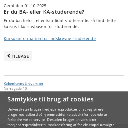
Gemt den 01-10-2025
Er du BA- eller KA-studerende?
Er du bachelor- eller kandidat-studerende, så find dette
kursus i kursusbasen for studerende:
Kursusinformation for indskrevne studerende
TILBAGE
Københavns Universitet
Nørregade 10
1165 København K
Samtykke til brug af cookies
Kontakt:
Videreuddannelse og Livslang Læring
Universitetet bruger tredjepartsprodukter til at registrere
lifelonglearning
@
adm
.
ku
.
dk
brugernes adfærd på hjemmesiden (statistik) for løbende at
forbedre vores service. Desuden bruger universitetet
tredjepartsprodukter til markedsføring af for eksempel udvalgte