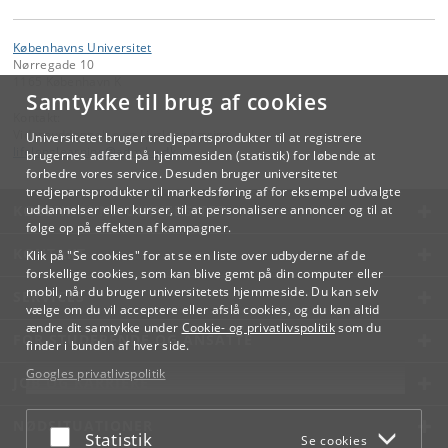
Københavns Universitet
Nørregade 10
1165 København K
Samtykke til brug af cookies
Kontakt:
Videreuddannelse og Livslang Læring
Universitetet bruger tredjepartsprodukter til at registrere
lifelonglearning
@
adm
.
ku
.
dk
brugernes adfærd på hjemmesiden (statistik) for løbende at
forbedre vores service. Desuden bruger universitetet
tredjepartsprodukter til markedsføring af for eksempel udvalgte
KØBENHAVNS UNIVERSITET
uddannelser eller kurser, til at personalisere annoncer og til at
følge op på effekten af kampagner.
KONTAKT
Klik på "Se cookies" for at se en liste over udbyderne af de
forskellige cookies, som kan blive gemt på din computer eller
mobil, når du bruger universitetets hjemmeside. Du kan selv
SERVICES
vælge om du vil acceptere eller afslå cookies, og du kan altid
ændre dit samtykke under
Cookie- og privatlivspolitik
som du
FOR STUDERENDE OG ANSATTE
finder i bunden af hver side.
Googles privatlivspolitik
JOB OG KARRIERE
NØDSITUATIONER
Acceptér eller afslå
Statistik
Se cookies