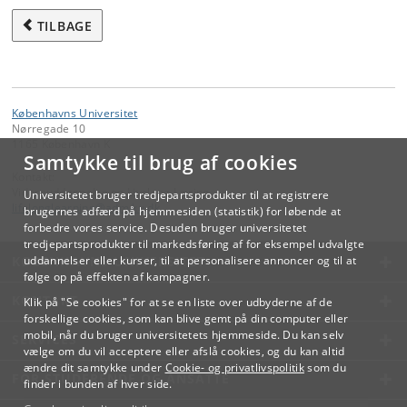
TILBAGE
Københavns Universitet
Nørregade 10
1165 København K
Samtykke til brug af cookies
Kontakt:
Videreuddannelse og Livslang Læring
Universitetet bruger tredjepartsprodukter til at registrere
lifelonglearning
@
adm
.
ku
.
dk
brugernes adfærd på hjemmesiden (statistik) for løbende at
forbedre vores service. Desuden bruger universitetet
tredjepartsprodukter til markedsføring af for eksempel udvalgte
KØBENHAVNS UNIVERSITET
uddannelser eller kurser, til at personalisere annoncer og til at
følge op på effekten af kampagner.
KONTAKT
Klik på "Se cookies" for at se en liste over udbyderne af de
forskellige cookies, som kan blive gemt på din computer eller
mobil, når du bruger universitetets hjemmeside. Du kan selv
SERVICES
vælge om du vil acceptere eller afslå cookies, og du kan altid
ændre dit samtykke under
Cookie- og privatlivspolitik
som du
FOR STUDERENDE OG ANSATTE
finder i bunden af hver side.