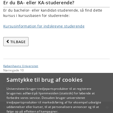
Er du BA- eller KA-studerende?
Er du bachelor- eller kandidat-studerende, så find dette
kursus i kursusbasen for studerende:
Kursusinformation for indskrevne studerende
TILBAGE
Københavns Universitet
Nørregade 10
1165 København K
Samtykke til brug af cookies
Kontakt:
Videreuddannelse og Livslang Læring
Universitetet bruger tredjepartsprodukter til at registrere
lifelonglearning
@
adm
.
ku
.
dk
brugernes adfærd på hjemmesiden (statistik) for løbende at
forbedre vores service. Desuden bruger universitetet
tredjepartsprodukter til markedsføring af for eksempel udvalgte
KØBENHAVNS UNIVERSITET
uddannelser eller kurser, til at personalisere annoncer og til at
følge op på effekten af kampagner.