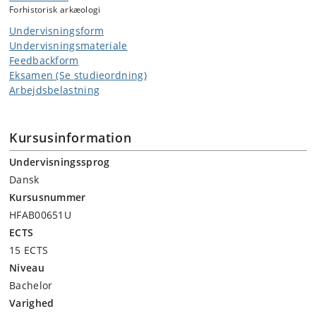
Forhistorisk arkæologi
oplæg vedr. relevante emner som opgavestrukturering,
litteratursøgning, databaser, osv.
Undervisningsform
Undervisningsmateriale
Feedbackform
Eksamen (Se studieordning)
Arbejdsbelastning
Kursusinformation
Undervisningssprog
Dansk
Kursusnummer
HFAB00651U
ECTS
15 ECTS
Niveau
Bachelor
Varighed