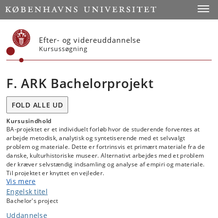
Start
Toggl
Efter- og videreuddannelse
Kursussøgning
F. ARK Bachelorprojekt
FOLD ALLE UD
Kursusindhold
BA-projektet er et individuelt forløb hvor de studerende forventes at
arbejde metodisk, analytisk og syntetiserende med et selvvalgt
problem og materiale. Dette er fortrinsvis et primært materiale fra de
danske, kulturhistoriske museer. Alternativt arbejdes med et problem
der kræver selvstændig indsamling og analyse af empiri og materiale.
Til projektet er knyttet en vejleder.
Vis mere
Engelsk titel
I løbet af semesteret afholdes tre-fire workshops hvor de studerende
Bachelor's project
skal fremlægge deres projekts emne, materiale og metodik og
Uddannelse
modtage feedback fra underviser og peers. Der kan suppleres med