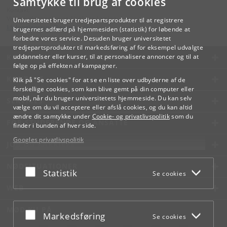
Samtykke til brug af cookies
Kontakt:
Videreuddannelse og Livslang Læring
Universitetet bruger tredjepartsprodukter til at registrere
lifelonglearning
@
adm
.
ku
.
dk
brugernes adfærd på hjemmesiden (statistik) for løbende at
forbedre vores service. Desuden bruger universitetet
tredjepartsprodukter til markedsføring af for eksempel udvalgte
KØBENHAVNS UNIVERSITET
uddannelser eller kurser, til at personalisere annoncer og til at
følge op på effekten af kampagner.
KONTAKT
Klik på "Se cookies" for at se en liste over udbyderne af de
forskellige cookies, som kan blive gemt på din computer eller
mobil, når du bruger universitetets hjemmeside. Du kan selv
SERVICES
vælge om du vil acceptere eller afslå cookies, og du kan altid
ændre dit samtykke under
Cookie- og privatlivspolitik
som du
FOR STUDERENDE OG ANSATTE
finder i bunden af hver side.
Googles privatlivspolitik
JOB OG KARRIERE
NØDSITUATIONER
Acceptér eller afslå
Statistik
Se cookies
WEB
MØD KU PÅ
Acceptér eller afslå
Markedsføring
Se cookies