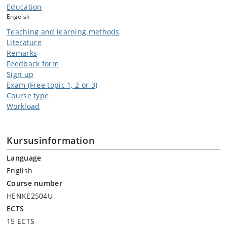
demands as concrete examples of world-making activities. Scholars
Education
such as Hannah Arendt, Jacques Derrida and Pheng Cheah will guide
Engelsk
our reading of a selection of novels.
Teaching and learning methods
Literature
Remarks
Feedback form
Sign up
Exam (Free topic 1, 2 or 3)
Course type
Workload
Kursusinformation
Language
English
Course number
HENKE2504U
ECTS
15 ECTS