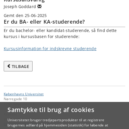
Joseph Goddard
Gemt den 25-06-2025
Er du BA- eller KA-studerende?
Er du bachelor- eller kandidat-studerende, så find dette
kursus i kursusbasen for studerende:
Kursusinformation for indskrevne studerende
TILBAGE
Københavns Universitet
Nørregade 10
1165 København K
Samtykke til brug af cookies
Kontakt:
Videreuddannelse og Livslang Læring
Universitetet bruger tredjepartsprodukter til at registrere
lifelonglearning
@
adm
.
ku
.
dk
brugernes adfærd på hjemmesiden (statistik) for løbende at