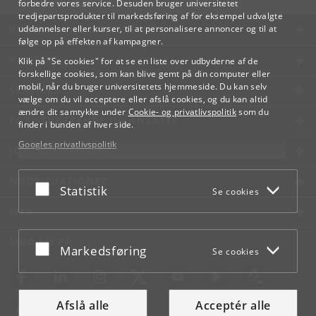
forbedre vores service. Desuden bruger universitetet
tredjepartsprodukter til markedsføring af for eksempel udvalgte
KØBENHAVNS UNIVERSITET
uddannelser eller kurser, til at personalisere annoncer og til at
følge op på effekten af kampagner.
KONTAKT
Klik på "Se cookies" for at se en liste over udbyderne af de
forskellige cookies, som kan blive gemt på din computer eller
mobil, når du bruger universitetets hjemmeside. Du kan selv
SERVICES
vælge om du vil acceptere eller afslå cookies, og du kan altid
ændre dit samtykke under
Cookie- og privatlivspolitik
som du
FOR STUDERENDE OG ANSATTE
finder i bunden af hver side.
Googles privatlivspolitik
JOB OG KARRIERE
NØDSITUATIONER
Acceptér eller afslå
Statistik
Se cookies
WEB
MØD KU PÅ
Acceptér eller afslå
Markedsføring
Se cookies
Afslå alle
Acceptér alle