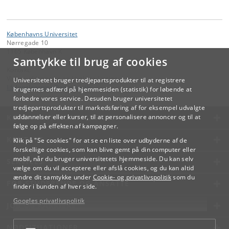
Københavns Universitet
Nørregade 10
1165 København K
Samtykke til brug af cookies
Kontakt:
Videreuddannelse og Livslang Læring
Universitetet bruger tredjepartsprodukter til at registrere
lifelonglearning
@
adm
.
ku
.
dk
brugernes adfærd på hjemmesiden (statistik) for løbende at
forbedre vores service. Desuden bruger universitetet
tredjepartsprodukter til markedsføring af for eksempel udvalgte
KØBENHAVNS UNIVERSITET
uddannelser eller kurser, til at personalisere annoncer og til at
følge op på effekten af kampagner.
KONTAKT
Klik på "Se cookies" for at se en liste over udbyderne af de
forskellige cookies, som kan blive gemt på din computer eller
mobil, når du bruger universitetets hjemmeside. Du kan selv
SERVICES
vælge om du vil acceptere eller afslå cookies, og du kan altid
ændre dit samtykke under
Cookie- og privatlivspolitik
som du
FOR STUDERENDE OG ANSATTE
finder i bunden af hver side.
Googles privatlivspolitik
JOB OG KARRIERE
NØDSITUATIONER