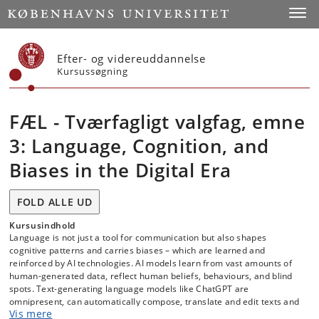
Start
Toggl
Efter- og videreuddannelse
Kursussøgning
FÆL - Tværfagligt valgfag, emne
3: Language, Cognition, and
Biases in the Digital Era
FOLD ALLE UD
Kursusindhold
Language is not just a tool for communication but also shapes
cognitive patterns and carries biases – which are learned and
reinforced by AI technologies. AI models learn from vast amounts of
human-generated data, reflect human beliefs, behaviours, and blind
spots. Text-generating language models like ChatGPT are
omnipresent, can automatically compose, translate and edit texts and
Vis mere
are about to fundamentally change Humanities and scientific practice.