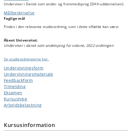
præsentationer af deres arbejde i forskellige udviklingsstadier – fra de
Underviser i Dansk som andet- og fremmedsprog (DAV-uddannelsen)
første idéer til dataindsamling og analyse.
Målbeskrivelse
Datoerne for de månedlige seminarer fastlægges af underviseren i
Faglige mål
samarbejde med de studerende enten inden eller ved modulets
begyndelse. Det skriftlige projekt afleveres på de officielle datoer,
Findes i den relevante studieordning, som i dette tilfælde kan være:
som Institut for Nordiske Studier og Sprogvidenskab melder ud –
typisk primo januar og juni. Det mundtlige forsvar forudsætter, at det
Åbent Universitet:
skriftlige projekt er afleveret. Det forventes afholdt cirka 14 dage
Underviser i dansk som andetsprog for voksne, 2022-ordningen
efter afleveringen af det skriftlige produkt.
Modulet undervises sammen med studerende fra
Se studieordningerne her.
Masteruddannelsen.
Undervisningsform
Undervisningsmateriale
Feedbackform
Tilmelding
Eksamen
Kursustype
Arbejdsbelastning
Kursusinformation