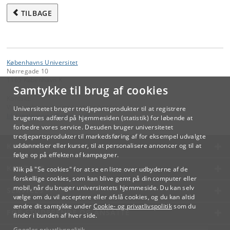
TILBAGE
Københavns Universitet
Nørregade 10
1165 København K
Samtykke til brug af cookies
Kontakt:
Videreuddannelse og Livslang Læring
Universitetet bruger tredjepartsprodukter til at registrere
lifelonglearning
@
adm
.
ku
.
dk
brugernes adfærd på hjemmesiden (statistik) for løbende at
forbedre vores service. Desuden bruger universitetet
tredjepartsprodukter til markedsføring af for eksempel udvalgte
KØBENHAVNS UNIVERSITET
uddannelser eller kurser, til at personalisere annoncer og til at
følge op på effekten af kampagner.
KONTAKT
Klik på "Se cookies" for at se en liste over udbyderne af de
forskellige cookies, som kan blive gemt på din computer eller
mobil, når du bruger universitetets hjemmeside. Du kan selv
SERVICES
vælge om du vil acceptere eller afslå cookies, og du kan altid
ændre dit samtykke under
Cookie- og privatlivspolitik
som du
FOR STUDERENDE OG ANSATTE
finder i bunden af hver side.
Googles privatlivspolitik