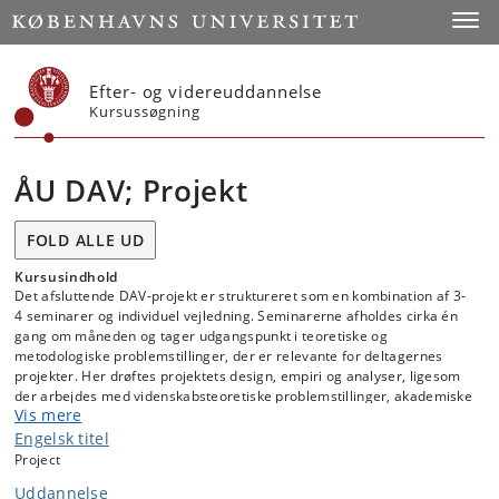
Start
Toggl
Efter- og videreuddannelse
Kursussøgning
ÅU DAV; Projekt
FOLD ALLE UD
Kursusindhold
Det afsluttende DAV-projekt er struktureret som en kombination af 3-
4 seminarer og individuel vejledning. Seminarerne afholdes cirka én
gang om måneden og tager udgangspunkt i teoretiske og
metodologiske problemstillinger, der er relevante for deltagernes
projekter. Her drøftes projektets design, empiri og analyser, ligesom
der arbejdes med videnskabsteoretiske problemstillinger, akademiske
Vis mere
formidlingskrav og diskussion af hjælpeværktøjer, herunder GAI.
Engelsk titel
Der arbejdes konkret med de enkelte studerendes overvejelser i
Project
forbindelse med masterprojektet, eventuelt suppleret med relevante
faglige oplæg af underviseren. De studerende bidrager løbende med
Uddannelse