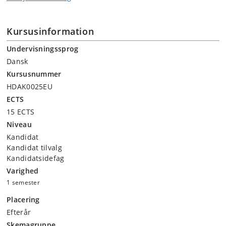
18. Nov. Fællesforelæsning ved … Palle Schantz
Modernitet 
Lauridsen
25. Nov. Fællesforelæsning ved … Palle Schantz
Kursusinformation
Sociologi og
Lauridsen
Undervisningssprog
2. Dec. Fællesforelæsning ved … Helle Kannik Haastrup
Tv-serier - 
Dansk
9. Dec. Fællesforelæsning ved … Lisbeth Klastrup
GenerativAI
Kursusnummer
HDAK0025EU
ECTS
15 ECTS
Niveau
Kandidat
Kandidat tilvalg
Kandidatsidefag
Varighed
1 semester
Placering
Efterår
Skemagruppe