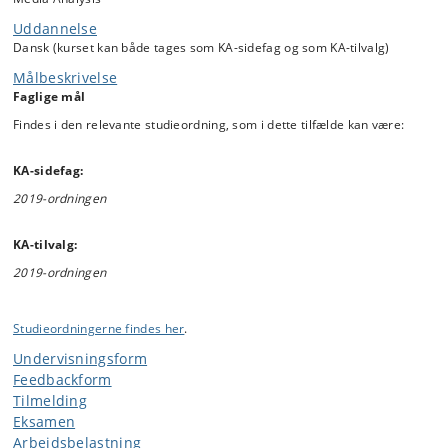
Uddannelse
Fællesforelæsninger E25:
Dansk (kurset kan både tages som KA-sidefag og som KA-tilvalg)
2. Sep. Fællesforelæsning ved … Kristina Lykke Hansen
Medieteoret
Målbeskrivelse
Faglige mål
9. Sep. Fællesforelæsning ved … Line Nybro Petersen
Tværmediali
Findes i den relevante studieordning, som i dette tilfælde kan være:
16. Sep. Fællesforelæsning ved … Palle Schantz
Semiotik
Lauridsen
KA-sidefag:
23. Sep. Fællesforelæsning ved …Helle Kannik
Filmteori og
2019-ordningen
Haastrup
30. Sep. Fællesforelæsning ved …Helle Kannik
Dokumentar
KA-tilvalg:
Haastrup
2019-ordningen
7. Okt. Fællesforelæsning ved … Mogens Olesen
Medium the
21. Okt. Fællesforelæsning ved … Helle Kannik
Kritisk teori
Haastrup
Studieordningerne findes her
.
Undervisningsform
28. Okt. Fællesforelæsning ved … Line Nybro Petersen
Mediemodtag
Feedbackform
4. Nov. Fællesforelæsning ved … Lisbeth Klastrup
Internettet
Tilmelding
Eksamen
11. Nov. Fællesforelæsning ved … Mogens Olesen
Offentlighe
Arbejdsbelastning