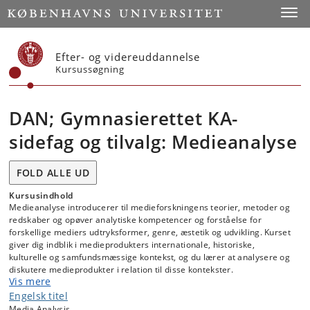
Start
Toggl
Efter- og videreuddannelse
Kursussøgning
DAN; Gymnasierettet KA-
sidefag og tilvalg: Medieanalyse
FOLD ALLE UD
Kursusindhold
Medieanalyse introducerer til medieforskningens teorier, metoder og
redskaber og opøver analytiske kompetencer og forståelse for
forskellige mediers udtryksformer, genre, æstetik og udvikling. Kurset
giver dig indblik i medieprodukters internationale, historiske,
kulturelle og samfundsmæssige kontekst, og du lærer at analysere og
diskutere medieprodukter i relation til disse kontekster.
Vis mere
Engelsk titel
Det er frivilligt at deltage fællesforelæsninger.
Media Analysis