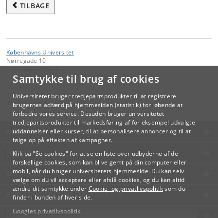
TILBAGE
Københavns Universitet
Nørregade 10
1165 København K
Samtykke til brug af cookies
Kontakt:
Videreuddannelse og Livslang Læring
Universitetet bruger tredjepartsprodukter til at registrere
lifelonglearning
@
adm
.
ku
.
dk
brugernes adfærd på hjemmesiden (statistik) for løbende at
forbedre vores service. Desuden bruger universitetet
tredjepartsprodukter til markedsføring af for eksempel udvalgte
KØBENHAVNS UNIVERSITET
uddannelser eller kurser, til at personalisere annoncer og til at
følge op på effekten af kampagner.
KONTAKT
Klik på "Se cookies" for at se en liste over udbyderne af de
forskellige cookies, som kan blive gemt på din computer eller
mobil, når du bruger universitetets hjemmeside. Du kan selv
SERVICES
vælge om du vil acceptere eller afslå cookies, og du kan altid
ændre dit samtykke under
Cookie- og privatlivspolitik
som du
FOR STUDERENDE OG ANSATTE
finder i bunden af hver side.
Googles privatlivspolitik
JOB OG KARRIERE