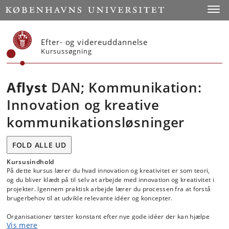
Start
Toggl
Efter- og videreuddannelse
Kursussøgning
Aflyst
DAN; Kommunikation:
Innovation og kreative
kommunikationsløsninger
FOLD ALLE UD
Kursusindhold
På dette kursus lærer du hvad innovation og kreativitet er som teori,
og du bliver klædt på til selv at arbejde med innovation og kreativitet i
projekter. Igennem praktisk arbejde lærer du processen fra at forstå
brugerbehov til at udvikle relevante idéer og koncepter.
Organisationer tørster konstant efter nye gode idéer der kan hjælpe
Vis mere
dem med at komme foran i konkurrencen. Og markedet er altid klar til