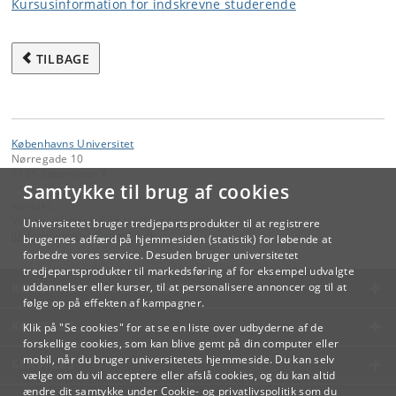
Kursusinformation for indskrevne studerende
TILBAGE
Københavns Universitet
Nørregade 10
1165 København K
Samtykke til brug af cookies
Kontakt:
Videreuddannelse og Livslang Læring
Universitetet bruger tredjepartsprodukter til at registrere
lifelonglearning
@
adm
.
ku
.
dk
brugernes adfærd på hjemmesiden (statistik) for løbende at
forbedre vores service. Desuden bruger universitetet
tredjepartsprodukter til markedsføring af for eksempel udvalgte
KØBENHAVNS UNIVERSITET
uddannelser eller kurser, til at personalisere annoncer og til at
følge op på effekten af kampagner.
KONTAKT
Klik på "Se cookies" for at se en liste over udbyderne af de
forskellige cookies, som kan blive gemt på din computer eller
mobil, når du bruger universitetets hjemmeside. Du kan selv
SERVICES
vælge om du vil acceptere eller afslå cookies, og du kan altid
ændre dit samtykke under
Cookie- og privatlivspolitik
som du