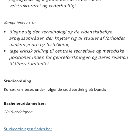
Kursisterne får endvidere lejlighed til selv at foreslå tekster til
velstruktureret og vederhæftigt.
behandling på kurset.
Kompetencer i at:
Kurset er først og fremmest litterært, men som genreforskningen selv
tværfaglig i sin interesse. Læseformen er alment orienteret og
tilegne sig den terminologi og de videnskabelige
studerende kan ved kurset slutning udfolde en genrebaseret
arbejdsområder, der knytter sig til studiet af forholdet
fortolkning af såvel litterære tekster som andre kulturelle ytringer –
mellem genre og fortolkning
såvel æstetiske som retoriske.
tage kritisk stilling til centrale teoretiske og metodiske
positioner inden for genreforskningen og deres relation
til litteraturstudiet.
Studieordning
Kurset kan læses under følgende studieordning på Dansk:
Bacheloruddannelser:
2019-ordningen
Studieordningen findes her
.