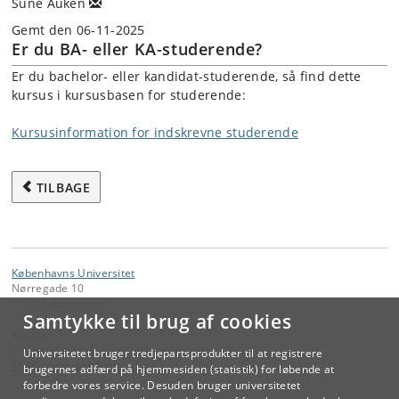
Sune Auken
Gemt den 06-11-2025
Er du BA- eller KA-studerende?
Er du bachelor- eller kandidat-studerende, så find dette
kursus i kursusbasen for studerende:
Kursusinformation for indskrevne studerende
TILBAGE
Københavns Universitet
Nørregade 10
1165 København K
Samtykke til brug af cookies
Kontakt:
Videreuddannelse og Livslang Læring
Universitetet bruger tredjepartsprodukter til at registrere
lifelonglearning
@
adm
.
ku
.
dk
brugernes adfærd på hjemmesiden (statistik) for løbende at
forbedre vores service. Desuden bruger universitetet