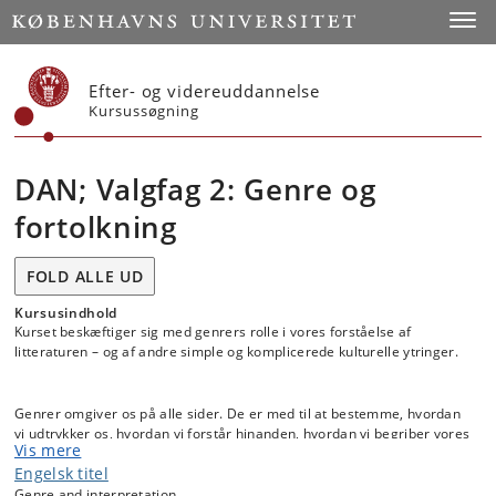
Start
Toggl
Efter- og videreuddannelse
Kursussøgning
DAN; Valgfag 2: Genre og
fortolkning
FOLD ALLE UD
Kursusindhold
Kurset beskæftiger sig med genrers rolle i vores forståelse af
litteraturen – og af andre simple og komplicerede kulturelle ytringer.
Genrer omgiver os på alle sider. De er med til at bestemme, hvordan
vi udtrykker os, hvordan vi forstår hinanden, hvordan vi begriber vores
Vis mere
omverden, og hvordan vi danner fællesskaber. Genrer er også
Engelsk titel
afgørende for vores forståelse af litteratur og andre avancerede
kulturelle ytringer. Vi fortolker altid tekster ud fra et begreb om, hvad
Genre and interpretation