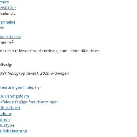
gesagaerne.
 mere
lsk titel
Icelandic
annelse
sk
beskrivelse
lige mål
es i den relevante studieordning, som i dette tilfælde er:
ilvalg:
isk filologi og færøsk, 2020-ordningen
dieordningen findes her
ervisningsform
efalede faglige forudsætninger
dbackform
melding
samen
sustype
ejdsbelastning