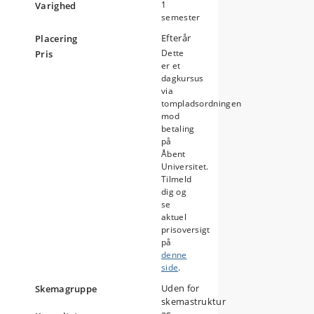
1
Varighed
semester
Efterår
Placering
Dette
Pris
er et
dagkursus
via
tompladsordningen
mod
betaling
på
Åbent
Universitet.
Tilmeld
dig og
se
aktuel
prisoversigt
på
denne
side
.
Uden for
Skemagruppe
skemastruktur