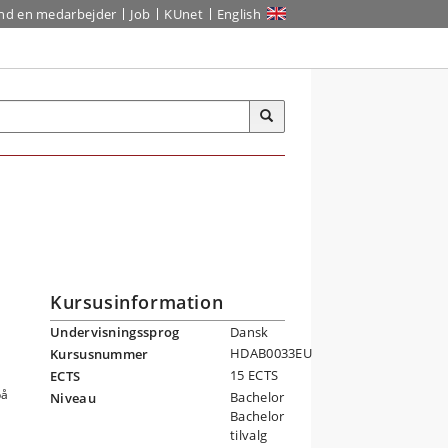
ind en medarbejder
Job
KUnet
English
Kursusinformation
Undervisningssprog
Dansk
HDAB0033EU
Kursusnummer
15 ECTS
ECTS
på
Bachelor
Niveau
Bachelor
tilvalg