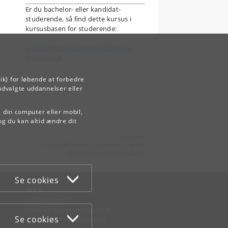
Er du bachelor- eller kandidat-
studerende, så find dette kursus i
kursusbasen for studerende:
Kursusinformation for indskrevne
studerende
ik) for løbende at forbedre
udvalgte uddannelser eller
å din computer eller mobil,
og du kan altid ændre dit
Kontakt:
Videreuddannelse og Livslang Læring
lifelonglearning
@
adm
.
ku
.
dk
Se cookies
WEB
Om websitet
Cookies og privatlivspolitik
Se cookies
Tilgængelighedserklæring