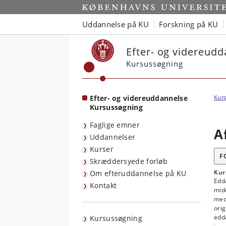
Start
Uddannelse på KU
Forskning på KU
Efter- og videreud
Kursussøgning
Efter- og videreuddannelse
Kurs
Kursussøgning
Faglige emner
A
Uddannelser
Kurser
F
Skræddersyede forløb
Kur
Om efteruddannelse på KU
Edda
Kontakt
midd
med 
orig
edda
Kursussøgning