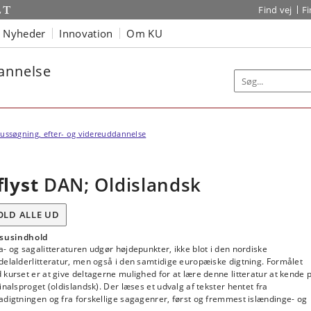
Find vej
F
Nyheder
Innovation
Om KU
dannelse
ussøgning, efter- og videreuddannelse
flyst
DAN; Oldislandsk
OLD ALLE UD
susindhold
- og sagalitteraturen udgør højdepunkter, ikke blot i den nordiske
elalderlitteratur, men også i den samtidige europæiske digtning. Formålet
kurset er at give deltagerne mulighed for at lære denne litteratur at kende 
inalsproget (oldislandsk). Der læses et udvalg af tekster hentet fra
digtningen og fra forskellige sagagenrer, først og fremmest islændinge- og