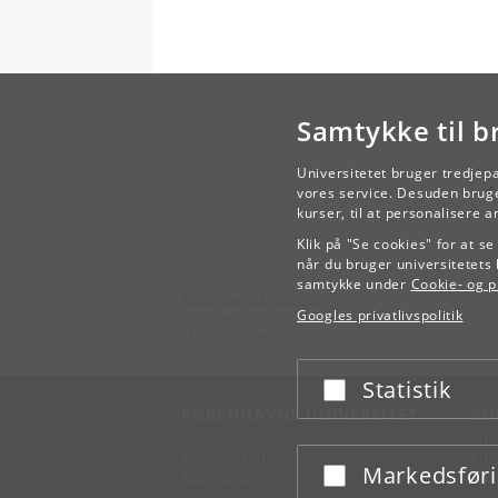
Samtykke til b
Universitetet bruger tredjep
vores service. Desuden bruge
kurser, til at personalisere 
Klik på "Se cookies" for at s
når du bruger universitetets 
samtykke under
Cookie- og pr
Københavns Universitet
Googles privatlivspolitik
Nørregade 10
1165 København K
Statistik
Acceptér eller afslå
KØBENHAVNS UNIVERSITET
KO
Ledelse
Fin
Administration
Fin
Markedsfør
Acceptér eller afslå
Fakulteter
Kon