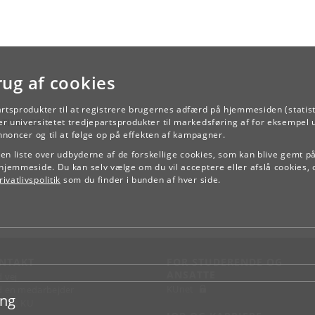
rug af cookies
artsprodukter til at registrere brugernes adfærd på hjemmesiden (statist
TILBAGE
r universitetet tredjepartsprodukter til markedsføring af for eksempel 
annoncer og til at følge op på effekten af kampagner.
e en liste over udbyderne af de forskellige cookies, som kan blive gemt p
hjemmeside. Du kan selv vælge om du vil acceptere eller afslå cookies, 
ivatlivspolitik
som du finder i bunden af hver side.
NTAKT
FOR STUDERENDE OG
ANSATTE
d vej
KUnet
d en medarbejder
ing
takt KU