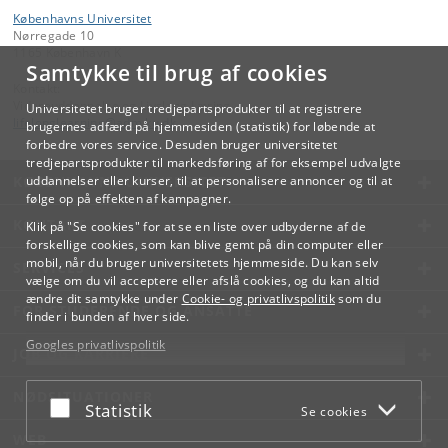
Københavns Universitet
Nørregade 10
1165 København K
Samtykke til brug af cookies
Kontakt:
Videreuddannelse og Livslang Læring
Universitetet bruger tredjepartsprodukter til at registrere
lifelonglearning
@
adm
.
ku
.
dk
brugernes adfærd på hjemmesiden (statistik) for løbende at
forbedre vores service. Desuden bruger universitetet
tredjepartsprodukter til markedsføring af for eksempel udvalgte
KØBENHAVNS UNIVERSITET
uddannelser eller kurser, til at personalisere annoncer og til at
følge op på effekten af kampagner.
KONTAKT
Klik på "Se cookies" for at se en liste over udbyderne af de
forskellige cookies, som kan blive gemt på din computer eller
mobil, når du bruger universitetets hjemmeside. Du kan selv
SERVICES
vælge om du vil acceptere eller afslå cookies, og du kan altid
ændre dit samtykke under
Cookie- og privatlivspolitik
som du
FOR STUDERENDE OG ANSATTE
finder i bunden af hver side.
Googles privatlivspolitik
JOB OG KARRIERE
NØDSITUATIONER
Acceptér eller afslå
Statistik
Se cookies
WEB