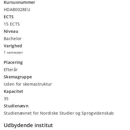
Kursusnummer
2. Dec. Fællesforelæsning ved … Helle Kannik Haastrup
Tv-serier - 
HDAB0028EU
ECTS
9. Dec. Fællesforelæsning ved … Lisbeth Klastrup
GenerativAI
15 ECTS
Niveau
Bachelor
Varighed
1 semester
Placering
Efterår
Skemagruppe
Uden for skemastruktur
Kapacitet
35
Studienævn
Studienævnet for Nordiske Studier og Sprogvidenskab
Udbydende institut