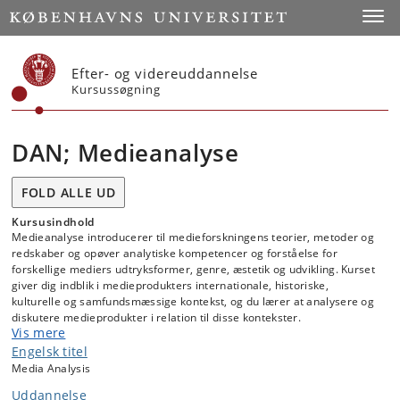
Start
Toggl
Efter- og videreuddannelse
Kursussøgning
DAN; Medieanalyse
FOLD ALLE UD
Kursusindhold
Medieanalyse introducerer til medieforskningens teorier, metoder og
redskaber og opøver analytiske kompetencer og forståelse for
forskellige mediers udtryksformer, genre, æstetik og udvikling. Kurset
giver dig indblik i medieprodukters internationale, historiske,
kulturelle og samfundsmæssige kontekst, og du lærer at analysere og
diskutere medieprodukter i relation til disse kontekster.
Vis mere
Engelsk titel
Fællesforelæsninger E25:
Media Analysis
Uddannelse
2. Sep. Fællesforelæsning ved … Helle Kannik
Medieteoret