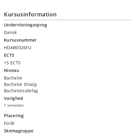
17
20/4 2026
tallet
Kursusinformation
Anders Juhl Rasmussen: Det romantiske
18
27/4 2026
gennembrud
Undervisningssprog
19
4/5 2026
Sune Auken: Grundtvigs salmedigtning
Dansk
20
11/5 2026
Johnny Kondrup: Guldalderens nihilisme
Kursusnummer
21
18/5 2026
Jens Bjerring-Hansen: Romanen i 1800-tallet
HDAB0026FU
ECTS
15 ECTS
Niveau
Bachelor
Bachelor tilvalg
Bachelorsidefag
Varighed
1 semester
Placering
Forår
Skemagruppe