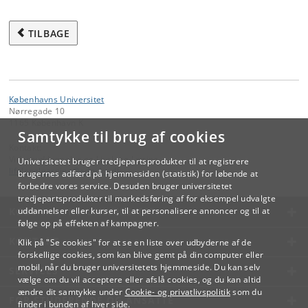
TILBAGE
Københavns Universitet
Nørregade 10
1165 København K
Samtykke til brug af cookies
Kontakt:
Videreuddannelse og Livslang Læring
Universitetet bruger tredjepartsprodukter til at registrere
lifelonglearning
@
adm
.
ku
.
dk
brugernes adfærd på hjemmesiden (statistik) for løbende at
forbedre vores service. Desuden bruger universitetet
tredjepartsprodukter til markedsføring af for eksempel udvalgte
KØBENHAVNS UNIVERSITET
uddannelser eller kurser, til at personalisere annoncer og til at
følge op på effekten af kampagner.
KONTAKT
Klik på "Se cookies" for at se en liste over udbyderne af de
forskellige cookies, som kan blive gemt på din computer eller
mobil, når du bruger universitetets hjemmeside. Du kan selv
SERVICES
vælge om du vil acceptere eller afslå cookies, og du kan altid
ændre dit samtykke under
Cookie- og privatlivspolitik
som du
FOR STUDERENDE OG ANSATTE
finder i bunden af hver side.