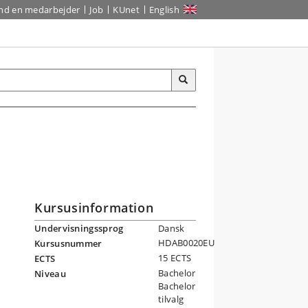
ind en medarbejder
Job
KUnet
English
Kursusinformation
Undervisningssprog
Dansk
HDAB0020EU
Kursusnummer
15 ECTS
ECTS
Bachelor
Niveau
Bachelor
tilvalg