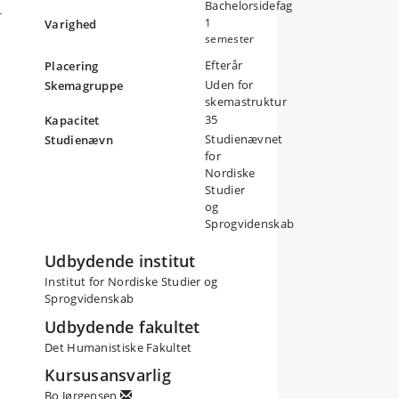
Bachelorsidefag
r
1
Varighed
semester
r
Efterår
Placering
Uden for
Skemagruppe
skemastruktur
35
Kapacitet
Studienævnet
Studienævn
for
Nordiske
Studier
og
Sprogvidenskab
er”
ce”
Udbydende institut
Institut for Nordiske Studier og
Novel”
Sprogvidenskab
n
Udbydende fakultet
Det Humanistiske Fakultet
iv
Kursusansvarlig
Bo Jørgensen
ken