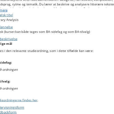
edsprog, rytme og tematik. Du lærer at beskrive og analysere litterære tekste
 metodologisk bevidsthed og brug af faglig terminologi. Du lærer desuden at
 mere
idle dine analytiske iagttagelser og reflektere teoretisk og metodologisk ove
lsk titel
res analyser.
rary Analysis
annelse
sk (kurset kan både tages som BA-sidefag og som BA-tilvalg)
lesforelæsninger E25:
beskrivelse
lesforelæsninger E25:
lige mål
o
Fokus
Forelæser
Emne
Tekster
es i den relevante studieordning, som i dette tilfælde kan være:
Sune
Hvad er
Auken
litteraturanalyse?
sidefag:
Sune Auken: ”At forstå genr
Sune
9-ordningen
Genre
Auken
Naja Marie Aidt: ”Konferen
Mikhail Bakhtin: ”Epic and 
ilvalg:
Søren
9
Epik
Thomas Pavel: ”The Novel i
9-ordningen
Frank
Genrer
Search of Itself”
Svend
Christian Janss og Christian
dieordningerne findes her
.
9
Lyrik
Skriver
Refsum: uddrag,
Lyrikkens l
ervisningsform
Sune
dbackform
9
Drama
Aristoteles: uddrag,
Poetik