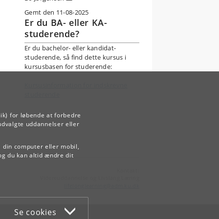
Gemt den 11-08-2025
Er du BA- eller KA-
studerende?
Er du bachelor- eller kandidat-
studerende, så find dette kursus i
ske
kursusbasen for studerende:
rden,
Kursusinformation for indskrevne
studerende
ologi”
ik) for løbende at forbedre
udvalgte uddannelser eller
å din computer eller mobil,
og du kan altid ændre dit
Kontakt:
Videreuddannelse og Livslang Læring
lifelonglearning
@
adm
.
ku
.
dk
nskaben
Se cookies
y