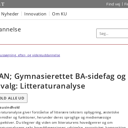
Find vej
F
Nyheder
Innovation
Om KU
dannelse
ussøgning, efter- og videreuddannelse
AN; Gymnasierettet BA-sidefag og
ilvalg: Litteraturanalyse
OLD ALLE UD
susindhold
eraturanalyse giver forståelse af litterære teksters opbygning, æstetiske
kemidler og funktioner, herunder deres sproglige og mediemæssige
pektiver. Du tilegner dig viden om litteraturens hovedgenrer og om
eraturanalysens seks hoveddimensioner: udsigelse, narrativitet, komposition,