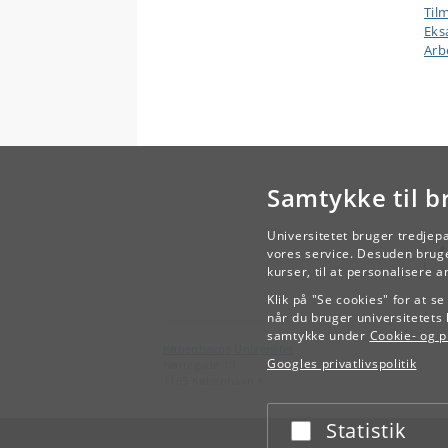
Til
Ek
Arb
7/1
21/
Samtykke til b
Universitetet bruger tredjep
vores service. Desuden bruge
kurser, til at personalisere 
28/
Klik på "Se cookies" for at s
når du bruger universitetets 
samtykke under
Cookie- og pr
Københavns Universitet
Googles privatlivspolitik
Nørregade 10
1165 København K
4/1
Statistik
Acceptér eller afslå