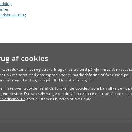
Auken
melding
samen
Peter Stein Larsen: Troper
ejdsbelastning
Bo
0
Troper og figurer
Jacob Bøggild: Figurer
Jørgensen
I.P.Jacobsen: Marine
Dan Ringgaard: ”Det metri
Marie
vers”, ”Det frie vers”
10
Bojsen-
Metrik
Thomas Kingo: ”Keed af Ve
Møller
Analytiske
og Kier ad Himmelen”
rug af cookies
begreber
Stefan Iversen og Henrik
Zetterberg-Nielsen: ”Narrat
artsprodukter til at registrere brugernes adfærd på hjemmesiden (statist
TILBAGE
r universitetet tredjepartsprodukter til markedsføring af for eksempel 
Peter Seeberg: ”Øjeblikke”
Anders Juhl
annoncer og til at følge op på effekten af kampagner.
10
Narratologi
Rasmussen
Pia Juul: ”Et glas”
e en liste over udbyderne af de forskellige cookies, som kan blive gemt p
hjemmeside. Du kan selv vælge om du vil acceptere eller afslå cookies, 
Steen Steensen Blicher:
ivatlivspolitik
som du finder i bunden af hver side.
”Hosekræmmeren”
af Lars Ole
Sauerbergs
Litteraturvide
siden nykritikken: En kort
Tobias
1
Kritisk teori
introduktion
Skiveren
af Jonathan Culler’s
Literar