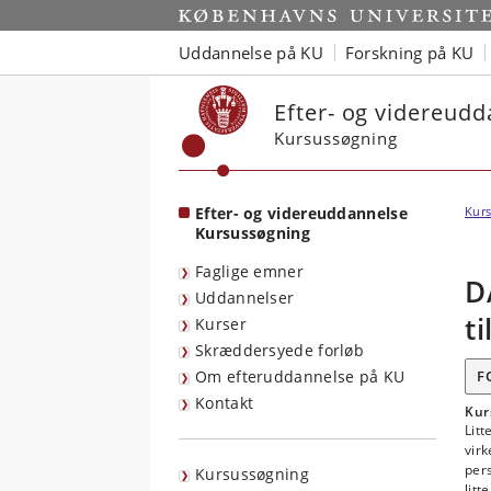
Start
Uddannelse på KU
Forskning på KU
Efter- og videreud
Kursussøgning
Efter- og videreuddannelse
Kurs
Kursussøgning
Faglige emner
D
Uddannelser
t
Kurser
Skræddersyede forløb
Om efteruddannelse på KU
F
Kontakt
Kur
Litt
vir
pers
Kursussøgning
litt