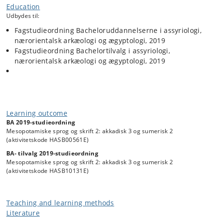
tools in text analysis. During the course, we will discuss digital storage
Education
and use of data from ancient texts
Udbydes til:
Fagstudieordning Bacheloruddannelserne i assyriologi,
nærorientalsk arkæologi og ægyptologi, 2019
Fagstudieordning Bachelortilvalg i assyriologi,
nærorientalsk arkæologi og ægyptologi, 2019
Learning outcome
BA 2019-studieordning
Mesopotamiske sprog og skrift 2: akkadisk 3 og sumerisk 2
(aktivitetskode HASB00561E)
BA- tilvalg 2019-studieordning
Mesopotamiske sprog og skrift 2: akkadisk 3 og sumerisk 2
(aktivitetskode HASB10131E)
Teaching and learning methods
Literature