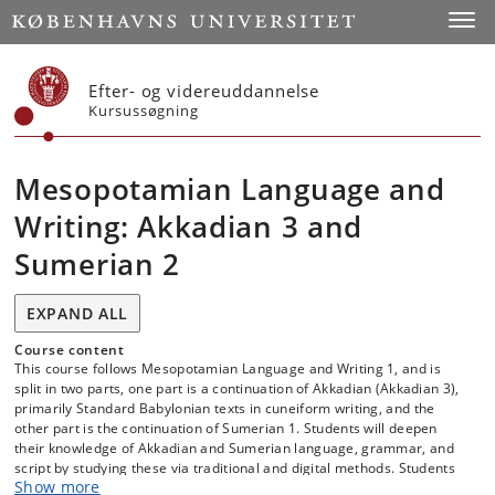
Start
Toggl
Efter- og videreuddannelse
Kursussøgning
Mesopotamian Language and
Writing: Akkadian 3 and
Sumerian 2
EXPAND ALL
Course content
This course follows Mesopotamian Language and Writing 1, and is
split in two parts, one part is a continuation of Akkadian (Akkadian 3),
primarily Standard Babylonian texts in cuneiform writing, and the
other part is the continuation of Sumerian 1. Students will deepen
their knowledge of Akkadian and Sumerian language, grammar, and
script by studying these via traditional and digital methods. Students
Show more
will also acquire a critical approach when using traditional and digital