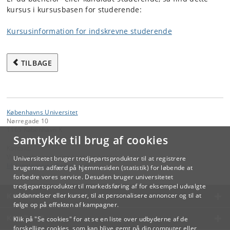
kursus i kursusbasen for studerende:
Kursusinformation for indskrevne studerende
TILBAGE
Københavns Universitet
Nørregade 10
1165 København K
Samtykke til brug af cookies
Kontakt:
Videreuddannelse og Livslang Læring
Universitetet bruger tredjepartsprodukter til at registrere
lifelonglearning
@
adm
.
ku
.
dk
brugernes adfærd på hjemmesiden (statistik) for løbende at
forbedre vores service. Desuden bruger universitetet
tredjepartsprodukter til markedsføring af for eksempel udvalgte
KØBENHAVNS UNIVERSITET
uddannelser eller kurser, til at personalisere annoncer og til at
følge op på effekten af kampagner.
KONTAKT
Klik på "Se cookies" for at se en liste over udbyderne af de
forskellige cookies, som kan blive gemt på din computer eller