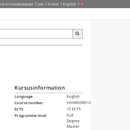
ind en medarbejder
Job
KUnet
English
Kursusinformation
Language
English
HANK03451U
Course number
15 ECTS
ECTS
Full
Programme level
Degree
Master