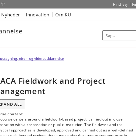
Find vej
F
Nyheder
Innovation
Om KU
dannelse
ussøgning, efter- og videreuddannelse
ACA Fieldwork and Project
anagement
XPAND ALL
rse content
course centers around a fieldwork-based project, carried out in close
eration with a corporation or public institution. The fieldwork and the
ytical approaches is developed, approved and carried out as a well-defined
clearly delineated project, that aims to give the student competences in