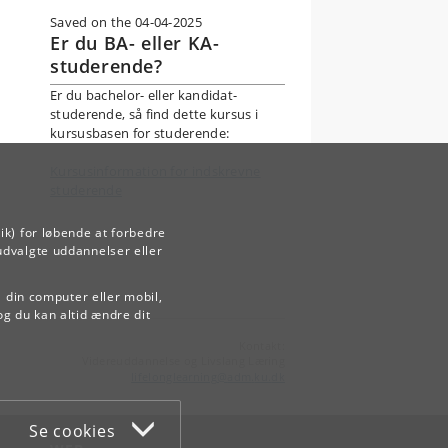
Saved on the 04-04-2025
Er du BA- eller KA-
studerende?
Er du bachelor- eller kandidat-
studerende, så find dette kursus i
kursusbasen for studerende:
Kursusinformation for indskrevne
studerende
ik) for løbende at forbedre
udvalgte uddannelser eller
å din computer eller mobil,
og du kan altid ændre dit
Kontakt:
Videreuddannelse og Livslang Læring
lifelonglearning
@
adm
.
ku
.
dk
Se cookies