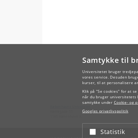
Samtykke til b
Universitetet bruger tredjep
vores service. Desuden bruge
kurser, til at personalisere 
Klik på "Se cookies" for at s
når du bruger universitetets 
samtykke under
Cookie- og pr
Københavns Universitet
Googles privatlivspolitik
Nørregade 10
1165 København K
Statistik
Acceptér eller afslå