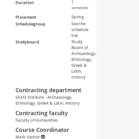
1
Duration
semester
Spring
Placement
See the
Schedulegroup
schedule
link
 to
Study
Studyboard
Board of
Archaeology,
Ethnology,
Greek &
Latin,
History
Contracting department
SAXO-Institute - Archaeology,
Ethnology, Greek & Latin, History
Contracting faculty
Faculty of Humanities
Course Coordinator
Mark Vacher