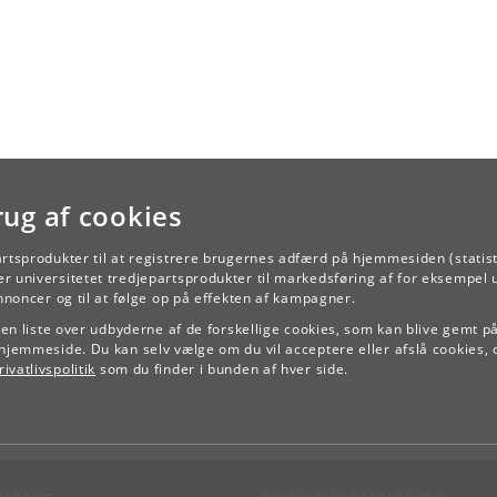
rug af cookies
artsprodukter til at registrere brugernes adfærd på hjemmesiden (statist
TILBAGE
r universitetet tredjepartsprodukter til markedsføring af for eksempel 
annoncer og til at følge op på effekten af kampagner.
e en liste over udbyderne af de forskellige cookies, som kan blive gemt p
hjemmeside. Du kan selv vælge om du vil acceptere eller afslå cookies, 
ivatlivspolitik
som du finder i bunden af hver side.