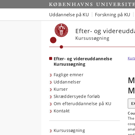
Start
Uddannelse på KU
Forskning på KU
Efter- og videreud
Kursussøgning
Efter- og videreuddannelse
Kurs
Kursussøgning
Faglige emner
M
Uddannelser
M
Kurser
Skræddersyede forløb
Om efteruddannelse på KU
E
Kontakt
Cou
The 
coop
anal
Kursussøgning
and 