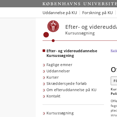
Start
Uddannelse på KU
Forskning på KU
Efter- og videreud
Kursussøgning
Efter- og videreuddannelse
Kurs
Kursussøgning
Faglige emner
O
Uddannelser
Kurser
F
Skræddersyede forløb
Kur
Om efteruddannelse på KU
Pol
Kontakt
Offe
fagd
plac
Kursussøgning
stru