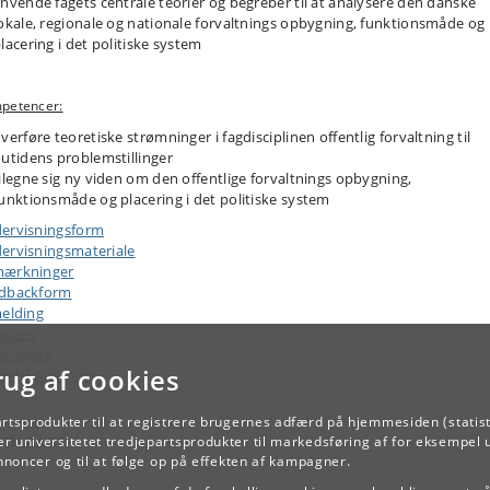
nvende fagets centrale teorier og begreber til at analysere den danske
okale, regionale og nationale forvaltnings opbygning, funktionsmåde og
lacering i det politiske system
petencer:
verføre teoretiske strømninger i fagdisciplinen offentlig forvaltning til
utidens problemstillinger
ilegne sig ny viden om den offentlige forvaltnings opbygning,
unktionsmåde og placering i det politiske system
ervisningsform
ervisningsmateriale
ærkninger
dbackform
melding
samen
sustype
rug af cookies
ejdsbelastning
artsprodukter til at registrere brugernes adfærd på hjemmesiden (statist
r universitetet tredjepartsprodukter til markedsføring af for eksempel 
TILBAGE
annoncer og til at følge op på effekten af kampagner.