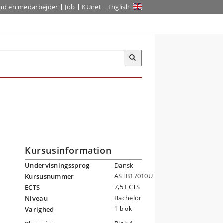
ind en medarbejder
Job
KUnet
English
Kursusinformation
Undervisningssprog
Dansk
ASTB17010U
Kursusnummer
7,5 ECTS
ECTS
Bachelor
Niveau
1 blok
Varighed