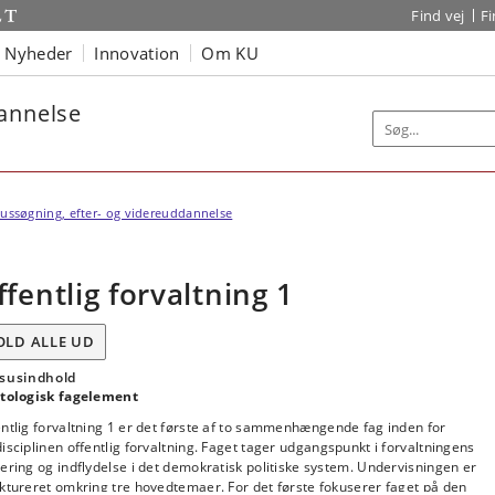
Find vej
F
Nyheder
Innovation
Om KU
dannelse
ussøgning, efter- og videreuddannelse
ffentlig forvaltning 1
OLD ALLE UD
susindhold
itologisk fagelement
ntlig forvaltning 1 er det første af to sammenhængende fag inden for
isciplinen offentlig forvaltning. Faget tager udgangspunkt i forvaltningens
ering og indflydelse i det demokratisk politiske system. Undervisningen er
ktureret omkring tre hovedtemaer. For det første fokuserer faget på den