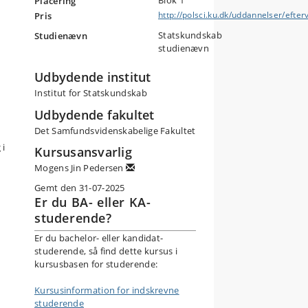
Blok 1
Placering
http://polsci.ku.dk/uddannelser/efte
Pris
Statskundskab
Studienævn
studienævn
r.
Udbydende institut
Institut for Statskundskab
Udbydende fakultet
Det Samfundsvidenskabelige Fakultet
 i
ret
 i
Kursusansvarlig
Mogens Jin Pedersen
Gemt den 31-07-2025
Er du BA- eller KA-
studerende?
Er du bachelor- eller kandidat-
studerende, så find dette kursus i
kursusbasen for studerende:
Kursusinformation for indskrevne
studerende