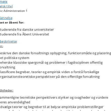
 mere
ige tradition for at studere den offentlige forvaltning. Omdrejningspunktet er
lsk titel
iplinens klassiske spørgsmål og temaer. For det andet introducerer faget de
ic Administration 1
rale dele af organisationsteorien, der er særlig relevant for at studere den
ntlige forvaltning. Det gælder bl.a. organisationsteori til at forstå
annelse
nisationers indre forhold, hvordan organisationer afgrænser sig fra og
set er åbent for:
dterer omgivelserne, og hvordan organisationer indgår på organisationsfelte
det tredje rettes fokus mod den nationale, regionale og lokale forvaltnings
tuderende fra danske universiteter
anisering og samspil med omgivelserne i det danske politiske system. Dette
tuderende fra Åbent Universitet
bærer også den historiske og aktuelle udvikling i den offentlige forvaltnings
beskrivelse
ygning og opgaver, herunder særlig centrale forhold og ændringer i
n:
altningspolitikken. Særtræk ved den danske forvaltning bliver også fremhævet
omparativt perspektiv. I alle dele af faget bliver teorier og problemer illustre
eskrive den danske forvaltnings opbygning, funktionsmåde og placering
afsæt i cases og eksempler fra den offentlige forvaltning.
et politiske system
eherske klassiske spørgsmål og problemer i fagdisciplinen offentlig
orvaltning
lassificere begreber, teorier og empirisk viden o forstå forskellige
rganisationsteoretiske perspektiver på den offentlige forvaltning
digheder:
ammenligne teoretiske perspektivers styrker og svagheder og vurdere
eres anvendelighed
dvælge teorier og begreber til at belyse empiriske problemstillinger