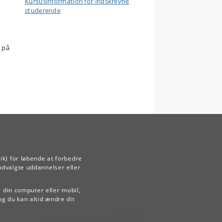
Kursusinformation for indskrevne
studerende
 på
ik) for løbende at forbedre
udvalgte uddannelser eller
å din computer eller mobil,
og du kan altid ændre dit
Kontakt:
Videreuddannelse og Livslang Læring