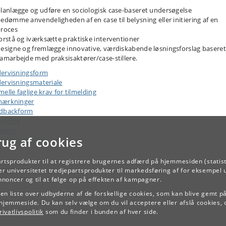
lanlægge og udføre en sociologisk case-baseret undersøgelse
edømme anvendeligheden af en case til belysning eller initiering af en
roces
orstå og iværksætte praktiske interventioner
esigne og fremlægge innovative, værdiskabende løsningsforslag baseret
amarbejde med praksisaktører/case-stillere.
ervisningsform
ervisningsmateriale
elle faglige krav for tilmelding
ærkninger
dbackform
melding
samen
rug af cookies
ejdsbelastning
artsprodukter til at registrere brugernes adfærd på hjemmesiden (statist
TILBAGE
r universitetet tredjepartsprodukter til markedsføring af for eksempel 
annoncer og til at følge op på effekten af kampagner.
e en liste over udbyderne af de forskellige cookies, som kan blive gemt p
hjemmeside. Du kan selv vælge om du vil acceptere eller afslå cookies, 
ivatlivspolitik
som du finder i bunden af hver side.