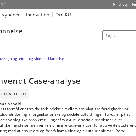
Find vej
F
Nyheder
Innovation
Om KU
dannelse
ussøgning, efter- og videreuddannelse
nvendt Case-analyse
OLD ALLE UD
susindhold
ets formål er at styrke forbindelsen mellem sociologiske færdigheder og
tisk håndtering af organisatoriske og sociale udfordringer. Fokus er på at
de sociologiske problemstillinger fra aktuelle sociale problemer eller
cifikke hændelser gennem empirinære case-analyser for at give de studeren
aring med at analysere og forstå komplekse og akutte problemer. Dette