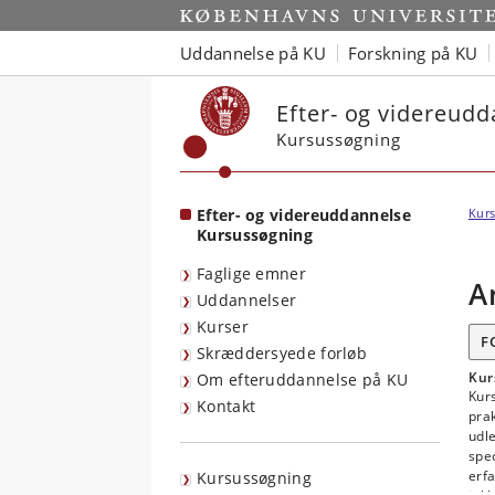
Start
Uddannelse på KU
Forskning på KU
Efter- og videreud
Kursussøgning
Efter- og videreuddannelse
Kurs
Kursussøgning
Faglige emner
A
Uddannelser
Kurser
F
Skræddersyede forløb
Kur
Om efteruddannelse på KU
Kurs
Kontakt
prak
udle
spe
erf
Kursussøgning