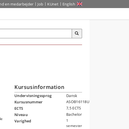
ind en medarbejder
Job
KUnet
English
Kursusinformation
Undervisningssprog
Dansk
ASOB16118U
Kursusnummer
7,5 ECTS
ECTS
Bachelor
Niveau
de
1
Varighed
semester