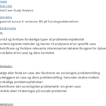
uderer specificering af case og problemkontekst samt udvikling af
 mere
teringsstrategier for identificerede problemer. Kurset bygger på
lsk titel
aringsbaseret læring gennem samarbejde med relevante interessenter og
lied Case-Study Analysis
e-ejere, og introducerer herigennem studerende til arbejdsmarkedet og
annelse
ologers rolle i samfundet.
igatorisk kursus 6. semester BA på Sociologiuddannelsen.
beskrivelse
n:
orstå og forklare forskellige typer af problemkompleksitet
urdere egnede metoder og teorier til analysere af en specifik case
dentificere og forklare relevante interessenter/aktører/brugere for dybe
orståelse af en case og dens kontekst.
digheder:
ælge eller finde en case, der illustrerer en sociologisk problemstilling
ydeliggøre en case og dens problemstilling, herunder skelne mellem
orskellige problemopfattelser
dentificere den sociologiske problematik i en given case
dvikle ideer til løsninger på sociale problemer.
petencer: