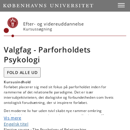
Start
Toggl
Efter- og videreuddannelse
Kursussøgning
Valgfag - Parforholdets
Psykologi
FOLD ALLE UD
Kursusindhold
Forløbet placerer sig med sit fokus på parforholdet inden for
rammerne af det relationelle paradigme. Det er især
intersubjektiviteten, det dialogiske og forbundetheden som livets
ontologisk forudsætning, der vi inspirere forløbet.
Det moderne liv har uden tvivl skabt nye rammer omkring
parforholdet og mange oplever det som en udfordring at få
Vis mere
kærlighedslivet til at fungere og udvikle sig efterhånden som
Engelsk titel
relationen bevæger sig fra forelskelsens første beruselse, til en mere
Elective course - The Psychology of Relationships