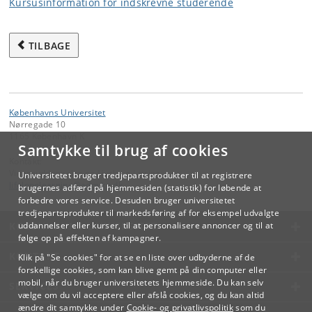
Kursusinformation for indskrevne studerende
TILBAGE
Københavns Universitet
Nørregade 10
1165 København K
Samtykke til brug af cookies
Kontakt:
Videreuddannelse og Livslang Læring
Universitetet bruger tredjepartsprodukter til at registrere
lifelonglearning
@
adm
.
ku
.
dk
brugernes adfærd på hjemmesiden (statistik) for løbende at
forbedre vores service. Desuden bruger universitetet
tredjepartsprodukter til markedsføring af for eksempel udvalgte
KØBENHAVNS UNIVERSITET
uddannelser eller kurser, til at personalisere annoncer og til at
følge op på effekten af kampagner.
KONTAKT
Klik på "Se cookies" for at se en liste over udbyderne af de
forskellige cookies, som kan blive gemt på din computer eller
mobil, når du bruger universitetets hjemmeside. Du kan selv
SERVICES
vælge om du vil acceptere eller afslå cookies, og du kan altid
ændre dit samtykke under
Cookie- og privatlivspolitik
som du