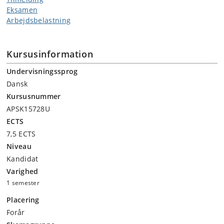
debat, illustrative øvelser, og filmklip. Sideløbende arbejdes der i
Eksamen
dybden med et selvvalgt emne indenfor den overordnede ramme, der
Arbejdsbelastning
munder ud i en skriftlig opgav på max. 14 sider. Et ledeprincip for
modulet vil være at gennemføre det i en eksemplarisk dialogisk ånd.
Kursusinformation
Undervisningssprog
Dansk
Kursusnummer
APSK15728U
ECTS
7,5 ECTS
Niveau
Kandidat
Varighed
1 semester
Placering
Forår