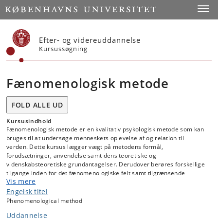
Start
Toggl
Efter- og videreuddannelse
Kursussøgning
Fænomenologisk metode
FOLD ALLE UD
Kursusindhold
Fænomenologisk metode er en kvalitativ psykologisk metode som kan
bruges til at undersøge menneskets oplevelse af og relation til
verden. Dette kursus lægger vægt på metodens formål,
forudsætninger, anvendelse samt dens teoretiske og
videnskabsteoretiske grundantagelser. Derudover berøres forskellige
tilgange inden for det fænomenologiske felt samt tilgrænsende
Vis mere
metodiske grene af kvalitativ forskning.
Engelsk titel
På kurset vil vi desuden arbejde praktisk med fænomenologisk
Phenomenological method
empiriindsamling og analyse; dette med en undersøgende,
diskuterende og afprøvende tilgang til metodens muligheder og
Uddannelse