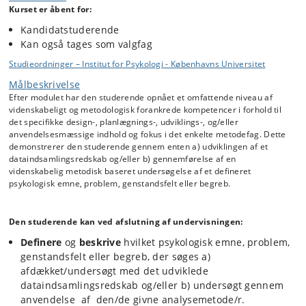
begrænsninger.
Kurset er åbent for:
Kursets centrale spørgsmål handler om forholdet mellem at beskrive
Kandidatstuderende
og fortolke, mellem undersøger og respondent, om subjektets relation
Kan også tages som valgfag
til omverdenen og om hvordan der skabes mening i en oplevelse.
Studieordninger – Institut for Psykologi - Københavns Universitet
Målbeskrivelse
Efter modulet har den studerende opnået et omfattende niveau af
videnskabeligt og metodologisk forankrede kompetencer i forhold til
det specifikke design-, planlægnings-, udviklings-, og/eller
anvendelsesmæssige indhold og fokus i det enkelte metodefag. Dette
demonstrerer den studerende gennem enten a) udviklingen af et
dataindsamlingsredskab og/eller b) gennemførelse af en
videnskabelig metodisk baseret undersøgelse af et defineret
psykologisk emne, problem, genstandsfelt eller begreb.
Den studerende kan ved afslutning af undervisningen:
Definere
og
beskrive
hvilket psykologisk emne, problem,
genstandsfelt eller begreb, der søges a)
afdækket/undersøgt med det udviklede
dataindsamlingsredskab og/eller b) undersøgt gennem
anvendelse af den/de givne analysemetode/r.