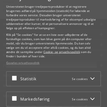
Kontakt:
Videreuddannelse og Livslang Læring
Universitetet bruger tredjepartsprodukter til at registrere
lifelonglearning
@
adm
.
ku
.
dk
brugernes adfærd på hjemmesiden (statistik) for løbende at
forbedre vores service. Desuden bruger universitetet
tredjepartsprodukter til markedsføring af for eksempel udvalgte
KØBENHAVNS UNIVERSITET
uddannelser eller kurser, til at personalisere annoncer og til at
følge op på effekten af kampagner.
KONTAKT
Klik på "Se cookies" for at se en liste over udbyderne af de
forskellige cookies, som kan blive gemt på din computer eller
mobil, når du bruger universitetets hjemmeside. Du kan selv
SERVICES
vælge om du vil acceptere eller afslå cookies, og du kan altid
ændre dit samtykke under
Cookie- og privatlivspolitik
som du
FOR STUDERENDE OG ANSATTE
finder i bunden af hver side.
Googles privatlivspolitik
JOB OG KARRIERE
NØDSITUATIONER
Acceptér eller afslå
Statistik
Se cookies
WEB
MØD KU PÅ
Acceptér eller afslå
Markedsføring
Se cookies