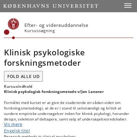
Start
Toggl
Efter- og videreuddannelse
Kursussøgning
Klinisk psykologiske
forskningsmetoder
FOLD ALLE UD
Kursusindhold
Klinisk psykologisk forskningsmetode v/Jon Lansner
Formålet med kurset er at give de studerende en sådan viden om
forskningsmetodologi, at de er i stand til selvstændigt og kritisk at
vurdere empiriske undersøgelser inden for klinisk psykologi, herunder
design, selektion af deltagere, samt valg af undersøgelsesredskaber.
Vis mere
Formålet er endvidere at give deltagerne de nødvendige
forudsætninger for selv at kunne udforme og tilrettelægge empiriske
Engelsk titel
undersøgelser af klinisk psykologiske problemstillinger
Research methods in clinical psychology