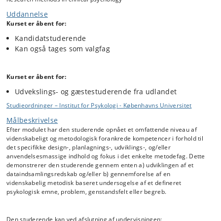
Igennem kurset præsenteres de forskellige faser i et forskningsprojekt
Uddannelse
successivt. Kurset vil således indledningsvis fokusere på
Kurset er åbent for:
formuleringen af problemstillinger for projekter og dannelsen af
Kandidatstuderende
hypoteser. På denne baggrund vil der gennem resten af kurset blive
behandlet en række centrale designtyper inden for såvel kvantitativ
Kan også tages som valgfag
som kvalitativ forskning. For hvert design vil der blive fokuseret på
vigtige spørgsmål i forbindelse med udformning af en
forskningsprotokol, herunder baggrund og argumentation for
Kurset er åbent for:
forskningsspørgsmål og hypoteser, selektion af forsøgspersoner og
Udvekslings- og gæstestuderende fra udlandet
undersøgelsesinstrumenter, styrkeberegninger, samt reliabilitet og
validitet.
Studieordninger – Institut for Psykologi - Københavns Universitet
Arbejdsformen vil bestå i en vekslen mellem oplæg, øvelser og
Målbeskrivelse
diskussioner. Deltagerne vil således skulle analysere publicerede
Efter modulet har den studerende opnået et omfattende niveau af
forskningsartikler med henblik på at identificere metodologiske
videnskabeligt og metodologisk forankrede kompetencer i forhold til
styrker og svagheder, ligesom der vil indgå øvelser, hvor deltagerne
det specifikke design-, planlagnings-, udviklings-, og/eller
arbejder med konkrete analyser af forskelligt datamateriale, fx
anvendelsesmassige indhold og fokus i det enkelte metodefag. Dette
udskrift af samtaler eller video-optagelser. Derudover vil der blive
demonstrerer den studerende gennem enten a) udviklingen af et
arbejdet løbende med udformning af egen forskningsprotokol.
dataindsamlingsredskab og/eller b) gennemforelse af en
videnskabelig metodisk baseret undersogelse af et defineret
psykologisk emne, problem, genstandsfelt eller begreb.
Den studerende kan ved afslutning af undervisningen: