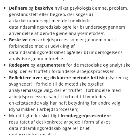
Definere
og
beskrive
hvilket psykologisk emne, problem,
genstandsfelt eller begreb, der soges a)
afdakket/undersogt med det udviklede
dataindsamlingsredskab og/eller b) undersogt gennem
anvendelse af den/de givne analysemetode/r.
Beskrive
den arbejdsproces som er gennemlobet i
forbindelse med a) udvikling af
dataindsamlingsredskabet og/eller b) undersogelsens
analytiske gennemforelse.
Redegøre
og
argumentere
for de metodiske og analytiske
valg, der er truffet i forbindelse arbejdsprocessen.
Reflektere over og diskutere metode-kritisk
(styrker og
svagheder) i forhold til de metodiske og/eller
analysemassige valg, der er truffet i forbindelse med
arbejdsprocessen, samt i forhold til hvorledes
enkeltstaende valg har haft betydning for andre valg
(dynamikken i arbejdsprocessen).
Mundtligt eller skriftligt
fremlægge/præsentere
resultatet af det konkrete arbejde i form af a) et
dataindsamlingsredskab og/eller b/ et
undersogelsesresultat.