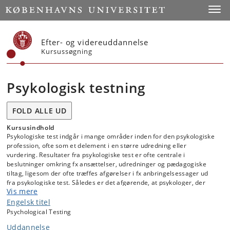
Start
Toggl
Efter- og videreuddannelse
Kursussøgning
Psykologisk testning
FOLD ALLE UD
Kursusindhold
Psykologiske test indgår i mange områder inden for den psykologiske
profession, ofte som et delement i en større udredning eller
vurdering. Resultater fra psykologiske test er ofte centrale i
beslutninger omkring fx ansættelser, udredninger og pædagogiske
tiltag, ligesom der ofte træffes afgørelser i fx anbringelsessager ud
fra psykologiske test. Således er det afgørende, at psykologer, der
Vis mere
anvender og fortolker psykologiske test, har en solid baggrundsviden
omkring hvad en test er, hvordan et testresultat fortolkes, hvor valid
Engelsk titel
og reliabel en test er (og for hvem), samt hvilke begrænsninger der er,
Psychological Testing
for brugen af specifikke test.
Uddannelse