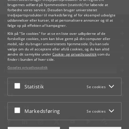
lifelonglearning
@
adm
.
ku
.
dk
brugernes adfærd på hjemmesiden (statistik) for løbende at
forbedre vores service. Desuden bruger universitetet
tredjepartsprodukter til markedsføring af for eksempel udvalgte
KØBENHAVNS UNIVERSITET
uddannelser eller kurser, til at personalisere annoncer og til at
følge op på effekten af kampagner.
KONTAKT
Klik på "Se cookies" for at se en liste over udbyderne af de
forskellige cookies, som kan blive gemt på din computer eller
mobil, når du bruger universitetets hjemmeside. Du kan selv
SERVICES
vælge om du vil acceptere eller afslå cookies, og du kan altid
ændre dit samtykke under
Cookie- og privatlivspolitik
som du
FOR STUDERENDE OG ANSATTE
finder i bunden af hver side.
Googles privatlivspolitik
JOB OG KARRIERE
NØDSITUATIONER
Acceptér eller afslå
Statistik
Se cookies
WEB
MØD KU PÅ
Acceptér eller afslå
Markedsføring
Se cookies