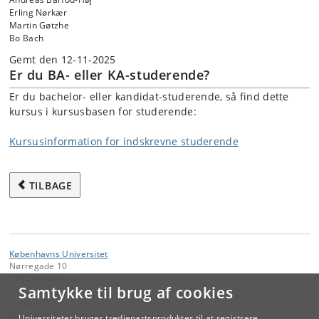
Erling Nørkær
Martin Gøtzhe
Bo Bach
Gemt den 12-11-2025
Er du BA- eller KA-studerende?
Er du bachelor- eller kandidat-studerende, så find dette
kursus i kursusbasen for studerende:
Kursusinformation for indskrevne studerende
TILBAGE
Københavns Universitet
Nørregade 10
1165 København K
Samtykke til brug af cookies
Kontakt:
Videreuddannelse og Livslang Læring
Universitetet bruger tredjepartsprodukter til at registrere