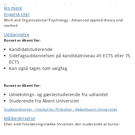
Formålet med undervisningen i arbejds- og organisationspsykologi er
Vis mere
at give en videregående indføring i teori og praksisformer indenfor tre
Engelsk titel
hovedområder: 1) psykosocialt arbejdsmiljø og det danske system, 2)
Work and Organizational Psychology - Advanced applied theory and
interventioner og organisationsforandringer, og 3) ledelse, motivation
method
og performance. De studerende vil således blive i stand til at
reflektere over arbejds- og organisationspsykologiske
Uddannelse
problemstillinger, mulige tiltag, samt deres respektive styrker og
Kurset er åbent for:
svagheder.
Kandidatstuderende
Forelæsningsrækken vil betone forholdet mellem teori og praksis
Sidefagsuddannelsen på kandidatniveau 45 ECTS eller 75
indenfor de nævnte hovedområder. Dette vil ske via forelæsninger der
ECTS
afholdes af både forskere og praktikere, samt via forelæsningernes
Kan også tages som valgfag
anvendelse af casemateriale og praktiske øvelser.
Forelæsningsrækken vil bestå af en vekselvirkning mellem teori,
metode og empiri, der diskuteres, analyseres og perspektiveres i
forhold til interventioner og praksisanvendelse.
Kurset er åbent for:
Udvekslings- og gæstestuderende fra udlandet
Studerende fra Åbent Universitet
Studieordninger – Institut for Psykologi - Københavns Universitet
Målbeskrivelse
Efter endt forelæsningsrække forventes den studerende at kunne: