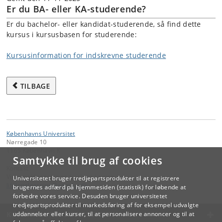
Er du BA- eller KA-studerende?
Er du bachelor- eller kandidat-studerende, så find dette
kursus i kursusbasen for studerende:
Kursusinformation for indskrevne studerende
TILBAGE
Københavns Universitet
Nørregade 10
1165 København K
Samtykke til brug af cookies
Kontakt:
Videreuddannelse og Livslang Læring
Universitetet bruger tredjepartsprodukter til at registrere
lifelonglearning
@
adm
.
ku
.
dk
brugernes adfærd på hjemmesiden (statistik) for løbende at
forbedre vores service. Desuden bruger universitetet
tredjepartsprodukter til markedsføring af for eksempel udvalgte
KØBENHAVNS UNIVERSITET
uddannelser eller kurser, til at personalisere annoncer og til at