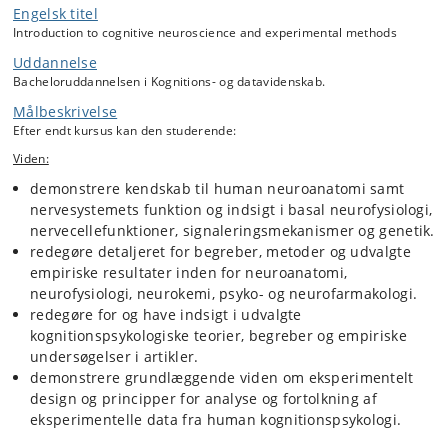
patologiske processer indenfor kognitionspsykologi, neuropsykologi,
Engelsk titel
psykiatri og neurologi. Der introduceres til en bred vifte af kognitive
Introduction to cognitive neuroscience and experimental methods
funktioner og deres neurale grundlag: perception, opmærksomhed,
Uddannelse
adfærds- og kognitiv indlæring, motorisk kontrol, hukommelse, sprog,
Bacheloruddannelsen i Kognitions- og datavidenskab.
tænkning og problemløsning, kognitiv kontrol samt emotionelle
processer, beslutningstagning og social kognition. Endelig
Målbeskrivelse
introducerer kurset til basale eksperimentelle metoder inden for
Efter endt kursus kan den studerende:
neurovidenskab og kognitionspsykologi med særligt fokus på egen
udførelse af eksperimenter og analyse og fortolkning af data.
Viden:
Eksperimenterne vil dække klassiske undersøgelser af fx
demonstrere kendskab til human neuroanatomi samt
perception, opmærksomhed, hukommelse, beslutningstagning og
nervesystemets funktion og indsigt i basal neurofysiologi,
problemløsning. Dele af undervisningen kan være på engelsk.
nervecellefunktioner, signaleringsmekanismer og genetik.
redegøre detaljeret for begreber, metoder og udvalgte
empiriske resultater inden for neuroanatomi,
neurofysiologi, neurokemi, psyko- og neurofarmakologi.
redegøre for og have indsigt i udvalgte
kognitionspsykologiske teorier, begreber og empiriske
undersøgelser i artikler.
demonstrere grundlæggende viden om eksperimentelt
design og principper for analyse og fortolkning af
eksperimentelle data fra human kognitionspsykologi.