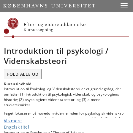
Start
Toggl
Efter- og videreuddannelse
Kursussøgning
Introduktion til psykologi /
Videnskabsteori
FOLD ALLE UD
Kursusindhold
Introduktion til Psykologi og Videnskabsteori er et grundlagsfag, der
omfatter (1) introduktion til psykologisk videnskab og psykologiens
historie; (2) psykologiens videnskabsteori og (3) almene
studieteknikker.
Faget fokuserer på hovedområderne inden for psykologisk videnskab
og introducerer, hvorledes disse er repræsenteret i forskellige skoler,
Vis mere
fagtraditioner og praksisser inden for psykologien. Faget dækker
Engelsk titel
kernebegreber og de vigtigste positioner inden for psykologiens
Introduction to Psychology / Theory of Science