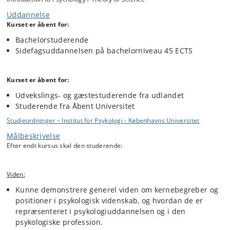
videnskabsteori. Endvidere dækkes den psykologiske videnskabs
historie og videnskab generelt. Endelig introducerer kurset til udvalgte
Uddannelse
almene studieteknikker, som inkluderer læsning af videnskabelig
Kurset er åbent for:
litteratur og skriftlig videnskabelig formidling (skriveteknik).
Bachelorstuderende
Sidefagsuddannelsen på bachelorniveau 45 ECTS
Kurset er åbent for:
Udvekslings- og gæstestuderende fra udlandet
Studerende fra Åbent Universitet
Studieordninger – Institut for Psykologi - Københavns Universitet
Målbeskrivelse
Efter endt kursus skal den studerende:
Viden:
Kunne demonstrere generel viden om kernebegreber og
positioner i psykologisk videnskab, og hvordan de er
repræsenteret i psykologiuddannelsen og i den
psykologiske profession.