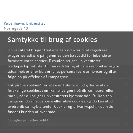
Københavns Universitet
Nørregade 10
1165 København K
Samtykke til brug af cookies
Kontakt:
Videreuddannelse og Livslang Læring
Universitetet bruger tredjepartsprodukter til at registrere
lifelonglearning
@
adm
.
ku
.
dk
brugernes adfærd på hjemmesiden (statistik) for løbende at
forbedre vores service. Desuden bruger universitetet
tredjepartsprodukter til markedsføring af for eksempel udvalgte
KØBENHAVNS UNIVERSITET
uddannelser eller kurser, til at personalisere annoncer og til at
følge op på effekten af kampagner.
KONTAKT
Klik på "Se cookies" for at se en liste over udbyderne af de
forskellige cookies, som kan blive gemt på din computer eller
mobil, når du bruger universitetets hjemmeside. Du kan selv
SERVICES
vælge om du vil acceptere eller afslå cookies, og du kan altid
ændre dit samtykke under
Cookie- og privatlivspolitik
som du
FOR STUDERENDE OG ANSATTE
finder i bunden af hver side.
Googles privatlivspolitik
JOB OG KARRIERE