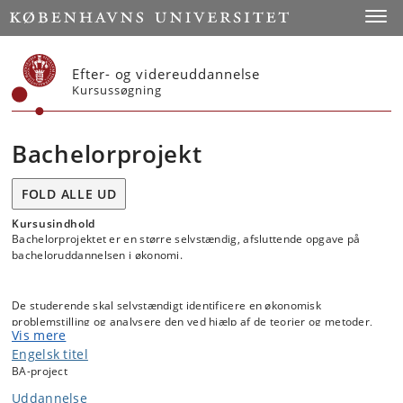
Start
Toggl
Efter- og videreuddannelse
Kursussøgning
Bachelorprojekt
FOLD ALLE UD
Kursusindhold
Bachelorprojektet er en større selvstændig, afsluttende opgave på
bacheloruddannelsen i økonomi.
De studerende skal selvstændigt identificere en økonomisk
problemstilling og analysere den ved hjælp af de teorier og metoder,
Vis mere
der er indeholdt i bachelorstudiet i økonomi.
Engelsk titel
BA-project
Regler og formkrav skal overholdes, og der lægges i bedømmelsen af
Uddannelse