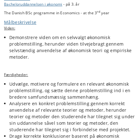
bachelorprojektet vægt på en klar skriftlig fremstilling.
Bacheloruddannelsen i økonomi
- på 3. år
rd
The Danish BSc programme in Economics - at the 3
year
Bachelorprojektet kræver mere selvstændige studier og byder på flere
Målbeskrivelse
frihedsgrader for den studerende end de gængse fag, hvor emnerne
Viden:
på forhånd er tilrettelagt af faglæreren. Arbejdsprocessen i
forbindelse med projektet ligner dermed arbejdssituationer som de
Demonstrere viden om en selvvalgt økonomisk
studerende kan forventes at møde efter endt uddannelse.
problemstilling, herunder viden tilvejebragt gennem
selvstændig anvendelse af økonomisk teori og empiriske
metoder.
Færdigheder:
Udvælge, motivere og formulere en relevant økonomisk
problemstilling, og sætte denne problemstilling ind i en
bredere samfundsmæssig sammenhæng.
Analysere en konkret problemstilling gennem korrekt
anvendelse af relevante teorier og metoder, herunder
teorier og metoder den studerende har tilegnet sig under
sin uddannelse såvel som teorier og metoder, den
studerende har tilegnet sig i forbindelse med projektet.
Drage korrekte konklusioner baseret på økonomisk