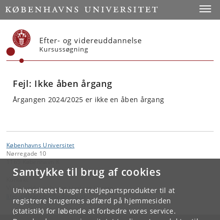
Start
Toggl
Efter- og videreuddannelse
Kursussøgning
Fejl: Ikke åben årgang
Årgangen 2024/2025 er ikke en åben årgang
Københavns Universitet
Nørregade 10
1165 København K
Samtykke til brug af cookies
Kontakt:
Videreuddannelse og Livslang Læring
Universitetet bruger tredjepartsprodukter til at
lifelonglearning
@
adm
.
ku
.
dk
registrere brugernes adfærd på hjemmesiden
(statistik) for løbende at forbedre vores service.