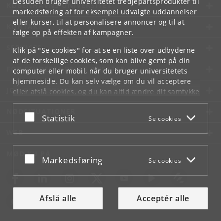
Desuden bruger universitetet tredjepartsprodukter til
KØBENHAVNS UNIVERSITET
markedsføring af for eksempel udvalgte uddannelser
eller kurser, til at personalisere annoncer og til at
KONTAKT
følge op på effekten af kampagner.
SERVICES
Klik på "Se cookies" for at se en liste over udbyderne
af de forskellige cookies, som kan blive gemt på din
FOR STUDERENDE OG ANSATTE
computer eller mobil, når du bruger universitetets
hjemmeside. Du kan selv vælge om du vil acceptere
JOB OG KARRIERE
eller afslå cookies, og du kan altid ændre dit samtykke
under
Cookie- og privatlivspolitik
som du finder i
NØDSITUATIONER
bunden af hver side.
Acceptér eller afslå
Statistik
Se cookies
Googles privatlivspolitik
WEB
MØD KU PÅ
Acceptér eller afslå
Markedsføring
Se cookies
Afslå alle
Acceptér alle