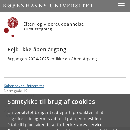
Start
Toggl
Efter- og videreuddannelse
Kursussøgning
Fejl: Ikke åben årgang
Årgangen 2024/2025 er ikke en åben årgang
Københavns Universitet
Nørregade 10
1165 København K
Samtykke til brug af cookies
Kontakt:
Videreuddannelse og Livslang Læring
Universitetet bruger tredjepartsprodukter til at
lifelonglearning
@
adm
.
ku
.
dk
registrere brugernes adfærd på hjemmesiden
(statistik) for løbende at forbedre vores service.