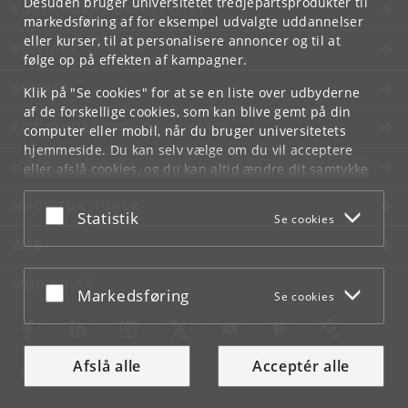
Desuden bruger universitetet tredjepartsprodukter til
KØBENHAVNS UNIVERSITET
markedsføring af for eksempel udvalgte uddannelser
eller kurser, til at personalisere annoncer og til at
KONTAKT
følge op på effekten af kampagner.
SERVICES
Klik på "Se cookies" for at se en liste over udbyderne
af de forskellige cookies, som kan blive gemt på din
FOR STUDERENDE OG ANSATTE
computer eller mobil, når du bruger universitetets
hjemmeside. Du kan selv vælge om du vil acceptere
JOB OG KARRIERE
eller afslå cookies, og du kan altid ændre dit samtykke
under
Cookie- og privatlivspolitik
som du finder i
NØDSITUATIONER
bunden af hver side.
Acceptér eller afslå
Statistik
Se cookies
Googles privatlivspolitik
WEB
MØD KU PÅ
Acceptér eller afslå
Markedsføring
Se cookies
Afslå alle
Acceptér alle