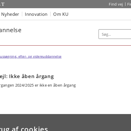
Find vej
F
Nyheder
Innovation
Om KU
dannelse
ussøgning, efter- og videreuddannelse
ejl: Ikke åben årgang
rgangen 2024/2025 er ikke en åben årgang
rug af cookies