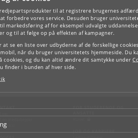
tredjepartsprodukter til at registrere brugernes adfæ
e at forbedre vores service. Desuden bruger universitet
il markedsføring af for eksempel udvalgte uddannelser e
r og til at følge op på effekten af kampagner.
or at se en liste over udbyderne af de forskellige cooki
 mobil, når du bruger universitetets hjemmeside. Du k
slå cookies, og du kan altid ændre dit samtykke under
Co
 finder i bunden af hver side.
tik
NTAKT
FOR STUDERENDE OG
ANSATTE
d vej
KUnet
d en medarbejder
ing
takt KU
JOB OG KARRIERE
RVICES
Ledige stillinger