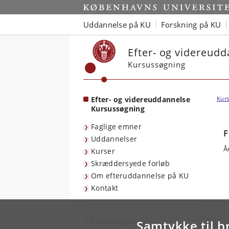
Start
Uddannelse på KU
Forskning på KU
Efter- og videreud
Kursussøgning
Efter- og videreuddannelse
Kurs
Kursussøgning
Faglige emner
F
Uddannelser
Å
Kurser
Skræddersyede forløb
Om efteruddannelse på KU
Kontakt
Kursussøgning
Samtykke til b