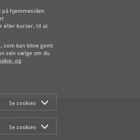
rd på hjemmesiden
et
ller kurser, til at
es, som kan blive gemt
an selv vælge om du
okie- og
Kontakt:
Videreuddannelse og Livslang Læring
lifelonglearning
@
adm
.
ku
.
dk
Se cookies
WEB
Om websitet
Cookies og privatlivspolitik
Se cookies
Tilgængelighedserklæring
Informationssikkerhed