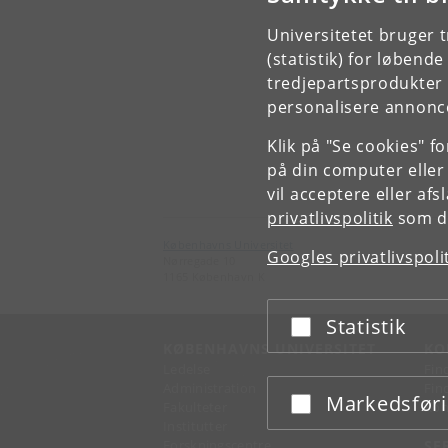
Universitetet bruger 
(statistik) for løbend
tredjepartsprodukter t
personalisere annonce
Klik på "Se cookies" f
på din computer eller
vil acceptere eller af
privatlivspolitik
som du
Københavns Universitet
Googles privatlivspoli
Nørregade 10
1165 København K
Statistik
Acceptér eller afslå
KØBENHAVNS UNIVERSITET
KO
Ledelse
Fin
Administration
Fin
Markedsfør
Acceptér eller afslå
Fakulteter
Kon
Institutter
Forskningscentre
SE