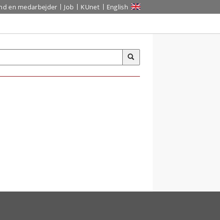
ind en medarbejder
Job
KUnet
English