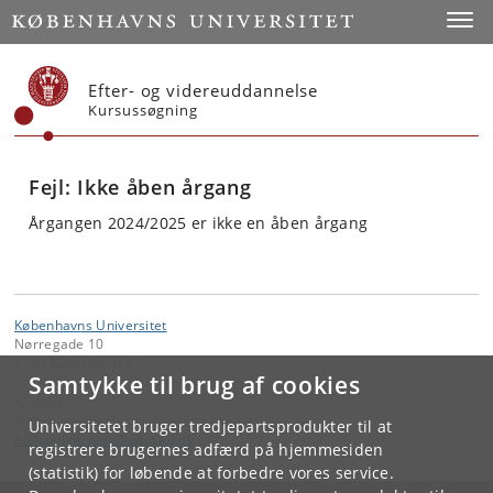
Start
Toggl
Efter- og videreuddannelse
Kursussøgning
Fejl: Ikke åben årgang
Årgangen 2024/2025 er ikke en åben årgang
Københavns Universitet
Nørregade 10
1165 København K
Samtykke til brug af cookies
Kontakt:
Videreuddannelse og Livslang Læring
Universitetet bruger tredjepartsprodukter til at
lifelonglearning
@
adm
.
ku
.
dk
registrere brugernes adfærd på hjemmesiden
(statistik) for løbende at forbedre vores service.