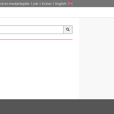
ind en medarbejder
Job
KUnet
English