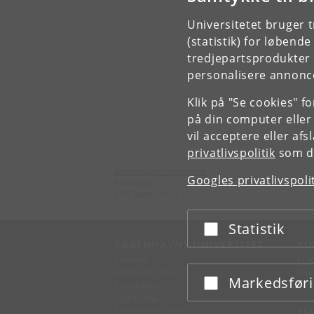
Universitetet bruger 
(statistik) for løbend
tredjepartsprodukter t
personalisere annonce
Klik på "Se cookies" f
på din computer eller
vil acceptere eller af
privatlivspolitik
som du
Københavns Universitet
Googles privatlivspoli
Nørregade 10
1165 København K
Statistik
Acceptér eller afslå
KØBENHAVNS UNIVERSITET
KO
Ledelse
Fin
Administration
Fin
Markedsfør
Acceptér eller afslå
Fakulteter
Kon
Institutter
Forskningscentre
SE