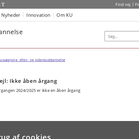
Find vej
F
Nyheder
Innovation
Om KU
dannelse
ussøgning, efter- og videreuddannelse
ejl: Ikke åben årgang
rgangen 2024/2025 er ikke en åben årgang
rug af cookies