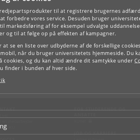
tredjepartsprodukter til at registrere brugernes adfæ
e at forbedre vores service. Desuden bruger universitet
il markedsføring af for eksempel udvalgte uddannelser e
r og til at følge op på effekten af kampagner.
or at se en liste over udbyderne af de forskellige cooki
 mobil, når du bruger universitetets hjemmeside. Du k
slå cookies, og du kan altid ændre dit samtykke under
Co
 finder i bunden af hver side.
tik
NTAKT
FOR STUDERENDE OG
ANSATTE
d vej
KUnet
d en medarbejder
ing
takt KU
JOB OG KARRIERE
RVICES
Ledige stillinger