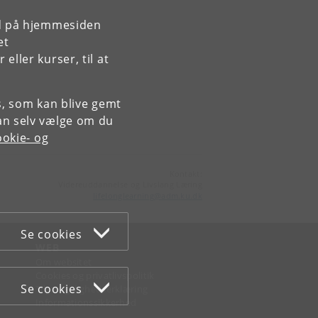
rd på hjemmesiden
et
ller kurser, til at
es, som kan blive gemt
an selv vælge om du
okie- og
Kontakt:
Videreuddannelse og Livslang Læring
lifelonglearning
@
adm
.
ku
.
dk
Se cookies
WEB
Om websitet
Cookies og privatlivspolitik
Se cookies
Tilgængelighedserklæring
Informationssikkerhed