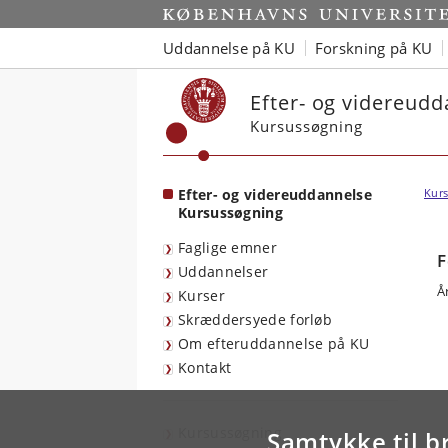
Start
Uddannelse på KU
Forskning på KU
Efter- og videreud
Kursussøgning
Efter- og videreuddannelse
Kurs
Kursussøgning
Faglige emner
F
Uddannelser
Å
Kurser
Skræddersyede forløb
Om efteruddannelse på KU
Kontakt
Kursussøgning
Samtykke til b