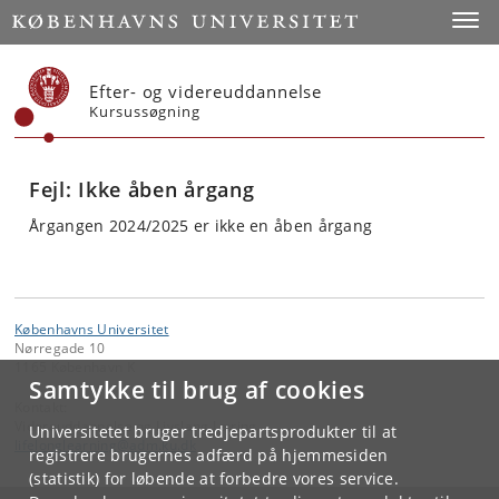
Start
Toggl
Efter- og videreuddannelse
Kursussøgning
Fejl: Ikke åben årgang
Årgangen 2024/2025 er ikke en åben årgang
Københavns Universitet
Nørregade 10
1165 København K
Samtykke til brug af cookies
Kontakt:
Videreuddannelse og Livslang Læring
Universitetet bruger tredjepartsprodukter til at
lifelonglearning
@
adm
.
ku
.
dk
registrere brugernes adfærd på hjemmesiden
(statistik) for løbende at forbedre vores service.