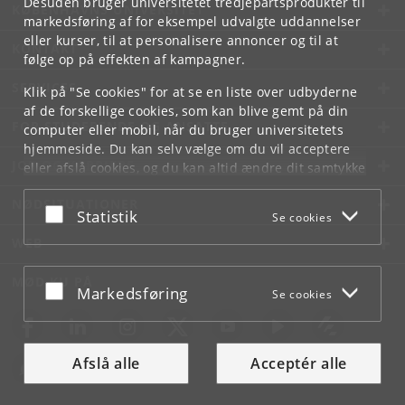
Desuden bruger universitetet tredjepartsprodukter til
KØBENHAVNS UNIVERSITET
markedsføring af for eksempel udvalgte uddannelser
eller kurser, til at personalisere annoncer og til at
KONTAKT
følge op på effekten af kampagner.
SERVICES
Klik på "Se cookies" for at se en liste over udbyderne
af de forskellige cookies, som kan blive gemt på din
FOR STUDERENDE OG ANSATTE
computer eller mobil, når du bruger universitetets
hjemmeside. Du kan selv vælge om du vil acceptere
JOB OG KARRIERE
eller afslå cookies, og du kan altid ændre dit samtykke
under
Cookie- og privatlivspolitik
som du finder i
NØDSITUATIONER
bunden af hver side.
Acceptér eller afslå
Statistik
Se cookies
Googles privatlivspolitik
WEB
MØD KU PÅ
Acceptér eller afslå
Markedsføring
Se cookies
Afslå alle
Acceptér alle