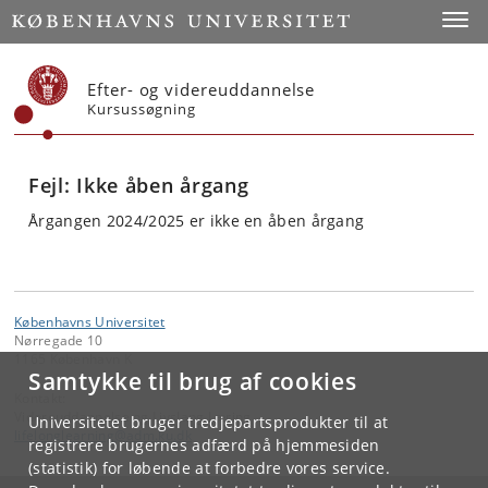
Start
Toggl
Efter- og videreuddannelse
Kursussøgning
Fejl: Ikke åben årgang
Årgangen 2024/2025 er ikke en åben årgang
Københavns Universitet
Nørregade 10
1165 København K
Samtykke til brug af cookies
Kontakt:
Videreuddannelse og Livslang Læring
Universitetet bruger tredjepartsprodukter til at
lifelonglearning
@
adm
.
ku
.
dk
registrere brugernes adfærd på hjemmesiden
(statistik) for løbende at forbedre vores service.