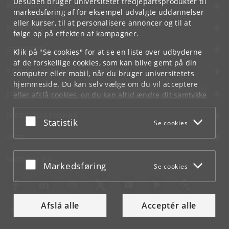
Desuden bruger universitetet tredjepartsprodukter til
KØBENHAVNS UNIVERSITET
markedsføring af for eksempel udvalgte uddannelser
eller kurser, til at personalisere annoncer og til at
KONTAKT
følge op på effekten af kampagner.
SERVICES
Klik på "Se cookies" for at se en liste over udbyderne
af de forskellige cookies, som kan blive gemt på din
FOR STUDERENDE OG ANSATTE
computer eller mobil, når du bruger universitetets
hjemmeside. Du kan selv vælge om du vil acceptere
JOB OG KARRIERE
eller afslå cookies, og du kan altid ændre dit samtykke
under
Cookie- og privatlivspolitik
som du finder i
NØDSITUATIONER
bunden af hver side.
Acceptér eller afslå
Statistik
Se cookies
Googles privatlivspolitik
WEB
MØD KU PÅ
Acceptér eller afslå
Markedsføring
Se cookies
Afslå alle
Acceptér alle