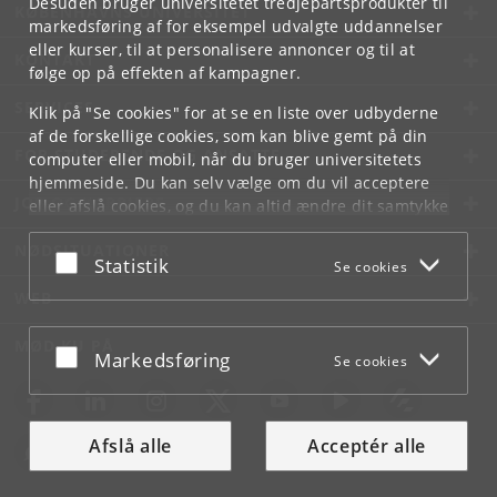
Desuden bruger universitetet tredjepartsprodukter til
KØBENHAVNS UNIVERSITET
markedsføring af for eksempel udvalgte uddannelser
eller kurser, til at personalisere annoncer og til at
KONTAKT
følge op på effekten af kampagner.
SERVICES
Klik på "Se cookies" for at se en liste over udbyderne
af de forskellige cookies, som kan blive gemt på din
FOR STUDERENDE OG ANSATTE
computer eller mobil, når du bruger universitetets
hjemmeside. Du kan selv vælge om du vil acceptere
JOB OG KARRIERE
eller afslå cookies, og du kan altid ændre dit samtykke
under
Cookie- og privatlivspolitik
som du finder i
NØDSITUATIONER
bunden af hver side.
Acceptér eller afslå
Statistik
Se cookies
Googles privatlivspolitik
WEB
MØD KU PÅ
Acceptér eller afslå
Markedsføring
Se cookies
Afslå alle
Acceptér alle