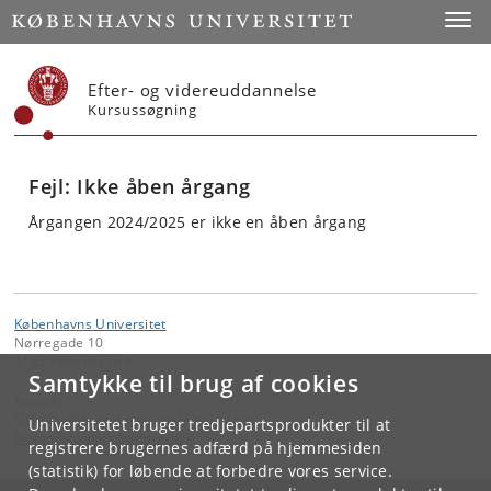
Start
Toggl
Efter- og videreuddannelse
Kursussøgning
Fejl: Ikke åben årgang
Årgangen 2024/2025 er ikke en åben årgang
Københavns Universitet
Nørregade 10
1165 København K
Samtykke til brug af cookies
Kontakt:
Videreuddannelse og Livslang Læring
Universitetet bruger tredjepartsprodukter til at
lifelonglearning
@
adm
.
ku
.
dk
registrere brugernes adfærd på hjemmesiden
(statistik) for løbende at forbedre vores service.