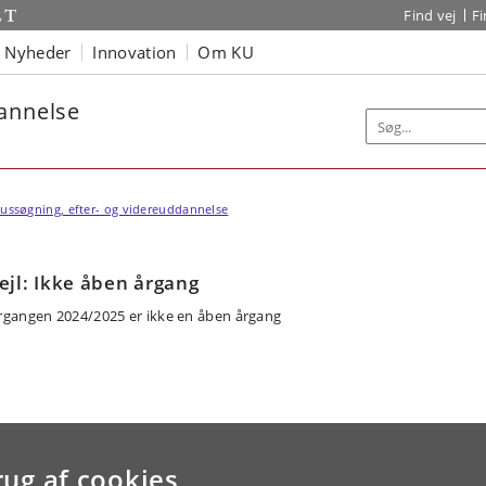
Find vej
F
Nyheder
Innovation
Om KU
dannelse
ussøgning, efter- og videreuddannelse
ejl: Ikke åben årgang
rgangen 2024/2025 er ikke en åben årgang
rug af cookies