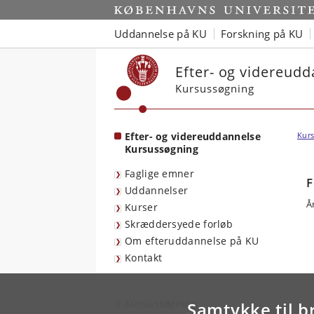
Start
Uddannelse på KU
Forskning på KU
Efter- og videreud
Kursussøgning
Efter- og videreuddannelse
Kurs
Kursussøgning
Faglige emner
F
Uddannelser
Å
Kurser
Skræddersyede forløb
Om efteruddannelse på KU
Kontakt
Kursussøgning
Samtykke til b