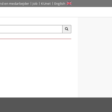
ind en medarbejder
Job
KUnet
English