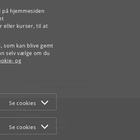
rd på hjemmesiden
et
ller kurser, til at
es, som kan blive gemt
an selv vælge om du
okie- og
Kontakt:
Videreuddannelse og Livslang Læring
lifelonglearning
@
adm
.
ku
.
dk
Se cookies
WEB
Om websitet
Cookies og privatlivspolitik
Se cookies
Tilgængelighedserklæring
Informationssikkerhed