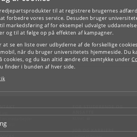
tredjepartsprodukter til at registrere brugernes adfæ
e at forbedre vores service. Desuden bruger universitet
il markedsføring af for eksempel udvalgte uddannelser e
r og til at følge op på effekten af kampagner.
or at se en liste over udbyderne af de forskellige cooki
 mobil, når du bruger universitetets hjemmeside. Du k
slå cookies, og du kan altid ændre dit samtykke under
Co
 finder i bunden af hver side.
tik
NTAKT
FOR STUDERENDE OG
ANSATTE
d vej
KUnet
d en medarbejder
ing
takt KU
JOB OG KARRIERE
RVICES
Ledige stillinger