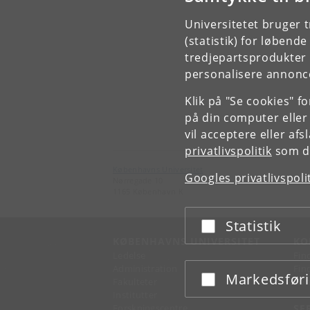
Universitetet bruger 
(statistik) for løbend
tredjepartsprodukter t
personalisere annonce
Klik på "Se cookies" f
på din computer eller
vil acceptere eller af
privatlivspolitik
som du
Københavns Universitet
Googles privatlivspoli
Nørregade 10
1165 København K
Statistik
Acceptér eller afslå
KØBENHAVNS UNIVERSITET
KO
Ledelse
Fin
Administration
Fin
Markedsfør
Acceptér eller afslå
Fakulteter
Kon
Institutter
Forskningscentre
SE